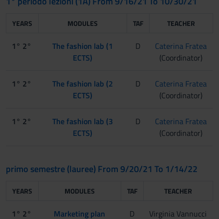
1° periodo lezioni (1A) From 9/16/21 To 10/30/21
YEARS
MODULES
TAF
TEACHER
1° 2°
The fashion lab (1
D
Caterina Fratea
ECTS)
(Coordinator)
1° 2°
The fashion lab (2
D
Caterina Fratea
ECTS)
(Coordinator)
1° 2°
The fashion lab (3
D
Caterina Fratea
ECTS)
(Coordinator)
primo semestre (lauree) From 9/20/21 To 1/14/22
YEARS
MODULES
TAF
TEACHER
1° 2°
Marketing plan
D
Virginia Vannucci