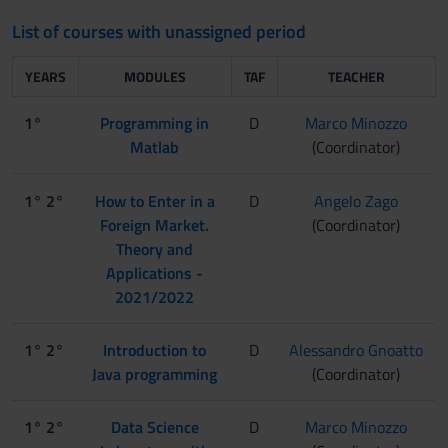
List of courses with unassigned period
YEARS
MODULES
TAF
TEACHER
1°
Programming in
D
Marco Minozzo
Matlab
(Coordinator)
1° 2°
How to Enter in a
D
Angelo Zago
Foreign Market.
(Coordinator)
Theory and
Applications -
2021/2022
1° 2°
Introduction to
D
Alessandro Gnoatto
Java programming
(Coordinator)
1° 2°
Data Science
D
Marco Minozzo