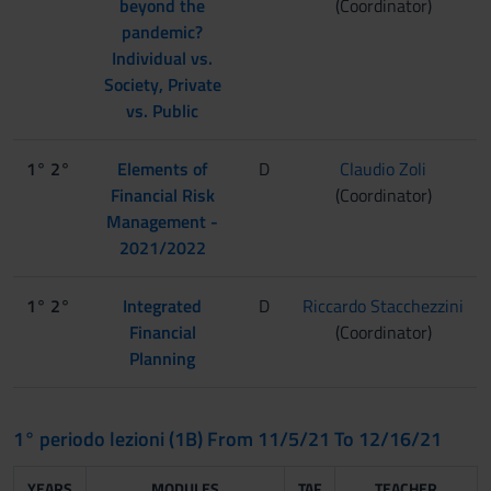
beyond the
(Coordinator)
pandemic?
Individual vs.
Society, Private
vs. Public
1° 2°
Elements of
D
Claudio Zoli
Financial Risk
(Coordinator)
Management -
2021/2022
1° 2°
Integrated
D
Riccardo Stacchezzini
Financial
(Coordinator)
Planning
1° periodo lezioni (1B) From 11/5/21 To 12/16/21
YEARS
MODULES
TAF
TEACHER