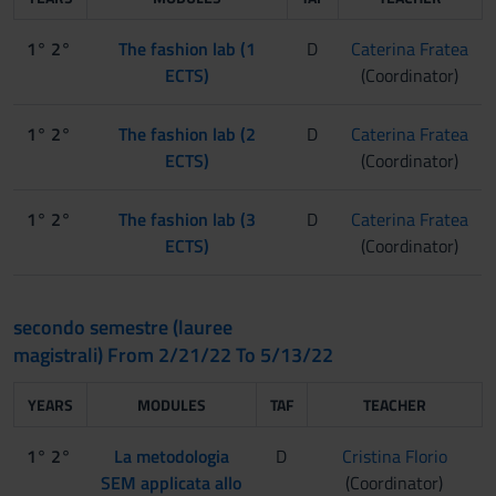
1° 2°
The fashion lab (1
D
Caterina Fratea
ECTS)
(Coordinator)
1° 2°
The fashion lab (2
D
Caterina Fratea
ECTS)
(Coordinator)
1° 2°
The fashion lab (3
D
Caterina Fratea
ECTS)
(Coordinator)
secondo semestre (lauree
magistrali) From 2/21/22 To 5/13/22
YEARS
MODULES
TAF
TEACHER
1° 2°
La metodologia
D
Cristina Florio
SEM applicata allo
(Coordinator)