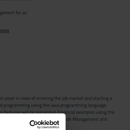
agement for an
(SSD)
 asset in view of entering the job market and starting a
ented programming using the Java programming language.
in features will be presented. Financial examples using the
 helpful for the lectures Financial Risk Management and