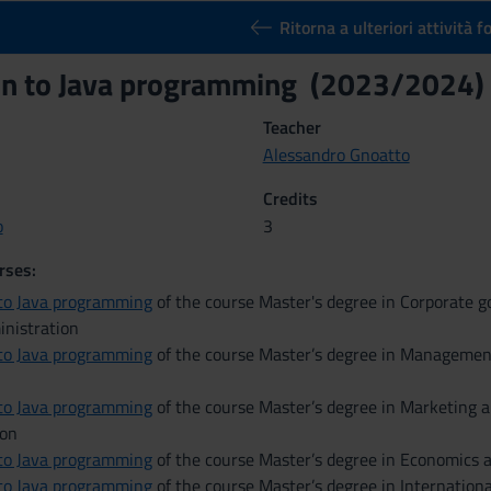
Ritorna a ulteriori attività 
on to Java programming (2023/2024)
Teacher
Alessandro Gnoatto
Credits
o
3
rses:
 to Java programming
of the course Master's degree in Corporate 
inistration
 to Java programming
of the course Master’s degree in Managemen
 to Java programming
of the course Master’s degree in Marketing 
on
 to Java programming
of the course Master’s degree in Economics 
 to Java programming
of the course Master’s degree in Internation