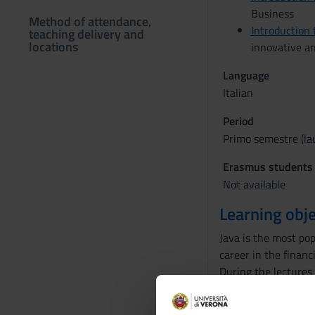
Business
Method of attendance,
Introduction
teaching delivery and
locations
innovative a
Language
Italian
Period
Primo semestre (lau
Erasmus students
Not available
Learning obje
Java is the most po
career in the finan
During the lectures 
finmath Java library
Computational Fina