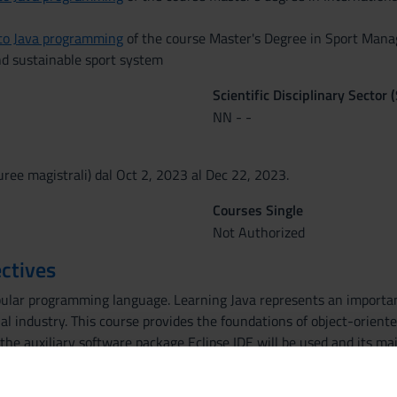
 to Java programming
of the course Master's Degree in Sport Man
nd sustainable sport system
Scientific Disciplinary Sector 
NN - -
ree magistrali) dal Oct 2, 2023 al Dec 22, 2023.
Courses Single
Not Authorized
ctives
pular programming language. Learning Java represents an important
cial industry. This course provides the foundations of object-ori
the auxiliary software package Eclipse IDE will be used and its ma
 will be provided. This course provides useful notions that can be
nce.