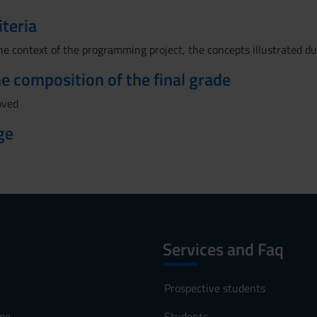
iteria
 the context of the programming project, the concepts illustrated du
the composition of the final grade
oved
ge
Services and Faq
Prospective students
me
Students