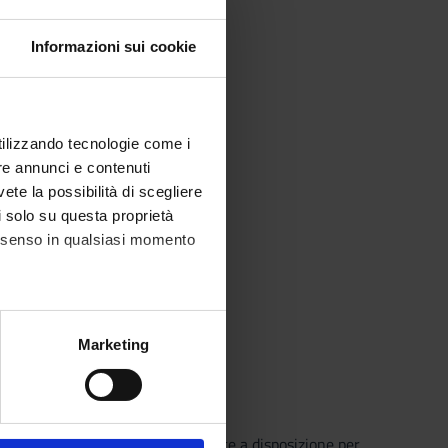
Informazioni sui cookie
utilizzando tecnologie come i
re annunci e contenuti
vete la possibilità di scegliere
li solo su questa proprietà
consenso in qualsiasi momento
alche metro,
Marketing
e specifiche (impronte
ezione dettagli
. Puoi
o che il Sistema Bibliotecario mette a disposizione per