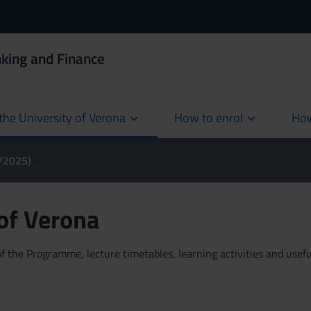
king and Finance
the University of Verona
How to enrol
How
cur
4/2025)
 of Verona
 the Programme, lecture timetables, learning activities and useful