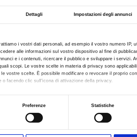
 and basic notions
Dettagli
Impostazioni degli annunci
rattiamo i vostri dati personali, ad esempio il vostro numero IP, 
yntax, Operators and Control flow
dere alle informazioni sul vostro dispositivo al fine di pubblica
ts
nunci e i contenuti, ricercare il pubblico e sviluppare i servizi. A
r quali scopi. Le vostre scelte in materia di privacy sono applicabi
to le vostre scelte. È possibile modificare o revocare il proprio 
 o facendo clic sull'icona di attivazione della privacy.
mo anche:
ested Classes, Exception Handling and programming with Generics
oni sulla tua posizione geografica, con un'approssimazione di qu
Preferenze
Statistiche
functional programming in Java 8
spositivo, scansionandolo attivamente alla ricerca di caratteristich
aborati i tuoi dati personali e imposta le tue preferenze nella
s
consenso in qualsiasi momento dalla Dichiarazione sui cookie.
Visualizza la bibliografia con Leganto, strument