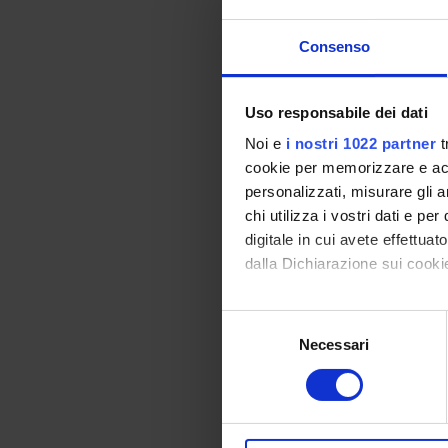
Prerequisites
Consenso
None
Program
Uso responsabile dei dati
Syllabus
Noi e
i nostri 1022 partner
t
- Elementary Java s
cookie per memorizzare e acce
- Classes and Objec
personalizzati, misurare gli an
- Encapsulation
chi utilizza i vostri dati e pe
- Access Control
digitale in cui avete effettua
- Inheritance
dalla Dichiarazione sui cookie
- Polymorphisms
- Interfaces
Con il tuo consenso, vorrem
S
- Basics on Inner/N
raccogliere informazi
Necessari
e
- Some elements of 
Identificare il tuo di
l
Bibliography
digitali).
e
Approfondisci come vengono el
z
modificare o ritirare il tuo 
i