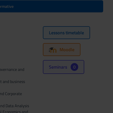
formative
Lessons timetable
Moodle
Seminars
0
governance and
t and business
and Corporate
and Data Analysis
al Economics and