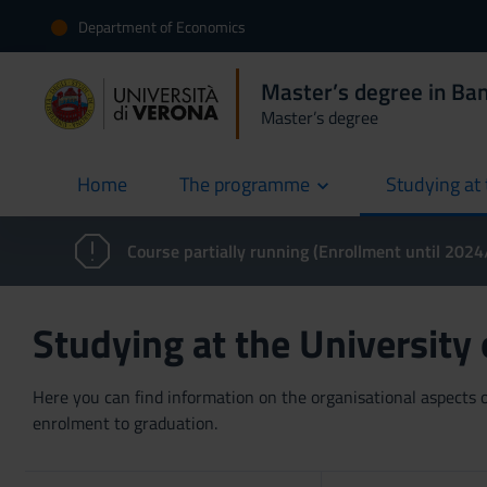
Department of Economics
Master’s degree in Ban
Master’s degree
Home
The programme
Studying at 
current
Course partially running (Enrollment until 202
Studying at the University
Here you can find information on the organisational aspects of
enrolment to graduation.