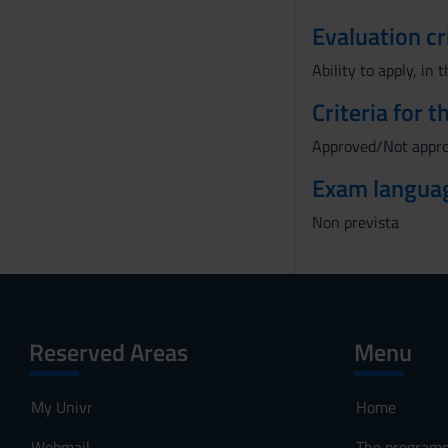
Evaluation cr
Ability to apply, in
Criteria for 
Approved/Not appr
Exam langua
Non prevista
Reserved Areas
Menu
My Univr
Home
Webmail
The program