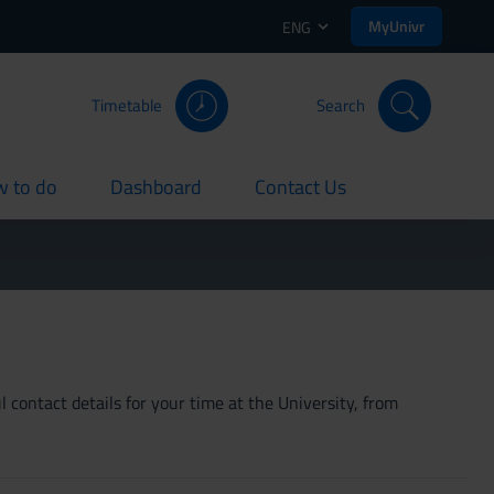
MyUnivr
ENG
Timetable
Search
 to do
Dashboard
Contact Us
rent
current
current
 contact details for your time at the University, from