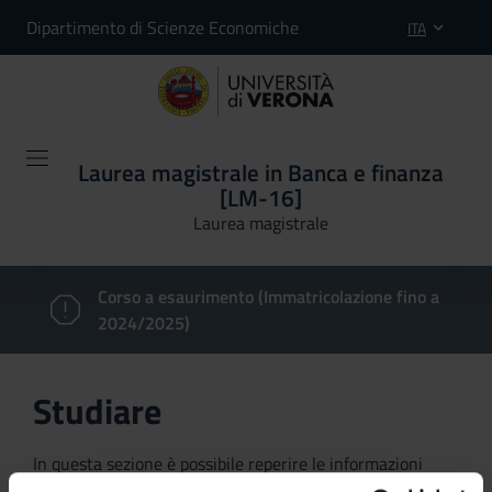
Dipartimento di Scienze Economiche
ITA
Laurea magistrale in Banca e finanza
[LM-16]
Laurea magistrale
Corso a esaurimento (Immatricolazione fino a
2024/2025)
Studiare
In questa sezione è possibile reperire le informazioni
riguardanti l'organizzazione pratica del corso, lo