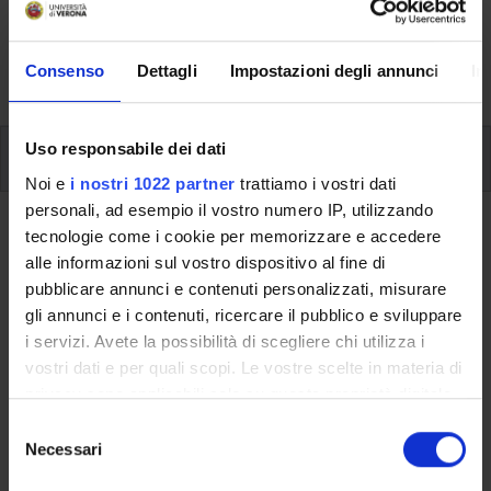
svolgimento delle attività didattiche, le opportunità
formative e i contatti utili durante tutto il percorso di
Consenso
Dettagli
Impostazioni degli annunci
In
studi, fino al conseguimento del titolo finale.
Uso responsabile dei dati
Ulteriori attività formative
Noi e
i nostri 1022 partner
trattiamo i vostri dati
personali, ad esempio il vostro numero IP, utilizzando
Ritorna a ulteriori attività formative
tecnologie come i cookie per memorizzare e accedere
alle informazioni sul vostro dispositivo al fine di
Laboratorio Excel Avanzato
pubblicare annunci e contenuti personalizzati, misurare
(Verona)
gli annunci e i contenuti, ricercare il pubblico e sviluppare
i servizi. Avete la possibilità di scegliere chi utilizza i
Codice insegnamento
Crediti
vostri dati e per quali scopi. Le vostre scelte in materia di
4S004767
3
privacy sono applicabili solo su questa proprietà digitale
in cui avete effettuato le vostre scelte. È possibile
S
L'insegnamento è mutuato dall'insegnamento
Laboratorio
modificare o revocare il proprio consenso in qualsiasi
Necessari
e
Excel Avanzato (Verona)
(2016/2017) - Laurea in Economia e
momento dalla Dichiarazione sui cookie o facendo clic
l
Commercio (Verona)