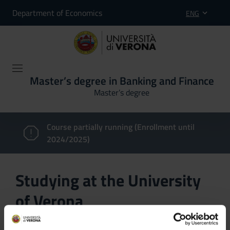
Department of Economics
ENG
Master’s degree in Banking and Finance
Master’s degree
Course partially running (Enrollment until
2024/2025)
Studying at the University
of Verona
Here you can find information on the organisational