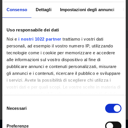
aspects of the Programme, lecture timetables, learning
Consenso
Dettagli
Impostazioni degli annunci
In
activities and useful contact details for your time at the
University, from enrolment to graduation.
Uso responsabile dei dati
Additional learning activities
Noi e
i nostri 1022 partner
trattiamo i vostri dati
personali, ad esempio il vostro numero IP, utilizzando
tecnologie come i cookie per memorizzare e accedere
Ritorna a ulteriori attività formative
alle informazioni sul vostro dispositivo al fine di
pubblicare annunci e contenuti personalizzati, misurare
The fashion lab (1 ECTS)
gli annunci e i contenuti, ricercare il pubblico e sviluppare
i servizi. Avete la possibilità di scegliere chi utilizza i
Teaching code
Credits
vostri dati e per quali scopi. Le vostre scelte in materia di
4S008845
1
privacy sono applicabili solo su questa proprietà digitale
in cui avete effettuato le vostre scelte. È possibile
The course is given by
The fashion lab (1 ECTS)
(2020/2021) -
S
modificare o revocare il proprio consenso in qualsiasi
Necessari
Bachelor's degree in Business Administration (Verona)
e
momento dalla Dichiarazione sui cookie o facendo clic
l
sull'icona di attivazione della privacy.
e
Preferenze