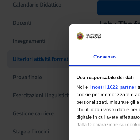
Calendario Didattico
Lab.: The f
Docenti
Codice insegname
Insegnamenti
4S008846
L'insegnamento è m
Consenso
Ulteriori attività formative
Prova finale
Uso responsabile dei dati
Noi e
i nostri 1022 partner
t
Esercitazioni Linguistiche CLA
cookie per memorizzare e acce
personalizzati, misurare gli an
chi utilizza i vostri dati e pe
Gestione carriere
digitale in cui avete effettua
dalla Dichiarazione sui cookie
Stage e Tirocini
Con il tuo consenso, vorrem