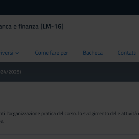
anca e finanza [LM-16]
riversi
Come fare per
Bacheca
Contatti
current
current
current
2024/2025)
ti l'organizzazione pratica del corso, lo svolgimento delle attività 
e.