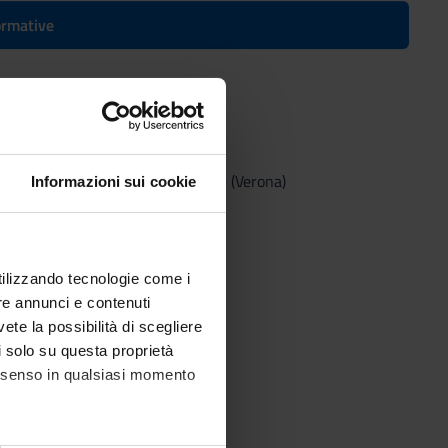
formative
 - Laurea in Economia Aziendale (Verona)
Informazioni sui cookie
utilizzando tecnologie come i
re annunci e contenuti
vete la possibilità di scegliere
li solo su questa proprietà
consenso in qualsiasi momento