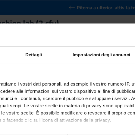
Ritorna a ulteriori attività 
ashion lab (2 cfu)
nto
Crediti
2
utuato dall'insegnamento
Lab.: The fashion lab (2 cfu)
(2020/2021)
Dettagli
Impostazioni degli annunci
rattiamo i vostri dati personali, ad esempio il vostro numero IP, 
dere alle informazioni sul vostro dispositivo al fine di pubblica
nunci e i contenuti, ricercare il pubblico e sviluppare i servizi. A
r quali scopi. Le vostre scelte in materia di privacy sono applicabi
to le vostre scelte. È possibile modificare o revocare il proprio 
 o facendo clic sull'icona di attivazione della privacy.
mo anche: