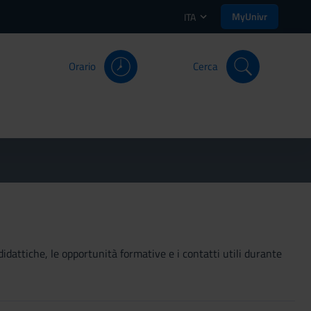
MyUnivr
ITA
Orario
Cerca
didattiche, le opportunità formative e i contatti utili durante