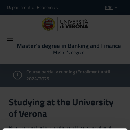
Department of Economics
ENG
Master’s degree in Banking and Finance
Master’s degree
Course partially running (Enrollment until
2024/2025)
Studying at the University
of Verona
Here you can find information on the organisational