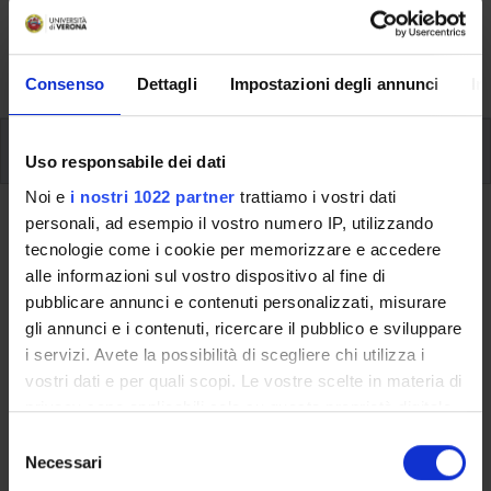
aspects of the Programme, lecture timetables, learning
activities and useful contact details for your time at the
University, from enrolment to graduation.
Consenso
Dettagli
Impostazioni degli annunci
In
Additional learning activities
Uso responsabile dei dati
Noi e
i nostri 1022 partner
trattiamo i vostri dati
personali, ad esempio il vostro numero IP, utilizzando
Ritorna a ulteriori attività formative
tecnologie come i cookie per memorizzare e accedere
How to Enter in a Foreign Market.
alle informazioni sul vostro dispositivo al fine di
Theory and Applications -
pubblicare annunci e contenuti personalizzati, misurare
gli annunci e i contenuti, ricercare il pubblico e sviluppare
2021/2022
i servizi. Avete la possibilità di scegliere chi utilizza i
vostri dati e per quali scopi. Le vostre scelte in materia di
Teaching code
Credits
privacy sono applicabili solo su questa proprietà digitale
4S010379
2
in cui avete effettuato le vostre scelte. È possibile
S
The course is given by
How to Enter in a Foreign Market.
modificare o revocare il proprio consenso in qualsiasi
Necessari
e
Theory and Applications - 2021/2022
(2021/2022) - Master’s
momento dalla Dichiarazione sui cookie o facendo clic