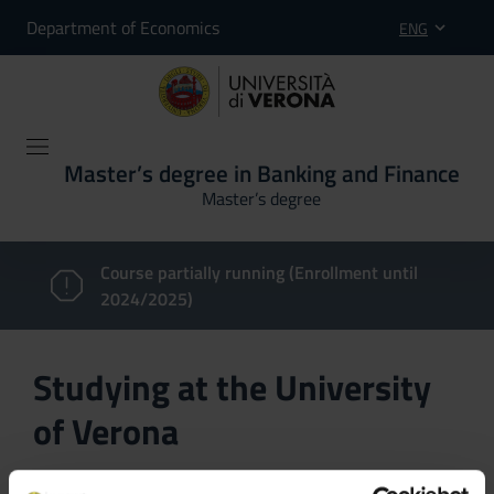
Department of Economics
ENG
Master’s degree in Banking and Finance
Master’s degree
Course partially running (Enrollment until
2024/2025)
Studying at the University
of Verona
Here you can find information on the organisational