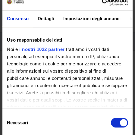
aspects of the Programme, lecture timetables, learning
activities and useful contact details for your time at the
University, from enrolment to graduation.
Consenso
Dettagli
Impostazioni degli annunci
In
Uso responsabile dei dati
Additional learning activities
Noi e
i nostri 1022 partner
trattiamo i vostri dati
personali, ad esempio il vostro numero IP, utilizzando
Ritorna a ulteriori attività formative
tecnologie come i cookie per memorizzare e accedere
alle informazioni sul vostro dispositivo al fine di
Laboratory on research methods
pubblicare annunci e contenuti personalizzati, misurare
for business
gli annunci e i contenuti, ricercare il pubblico e sviluppare
i servizi. Avete la possibilità di scegliere chi utilizza i
Teaching code
Credits
vostri dati e per quali scopi. Le vostre scelte in materia di
4S011116
1
privacy sono applicabili solo su questa proprietà digitale
in cui avete effettuato le vostre scelte. È possibile
S
The course is given by
Laboratory on research methods for
modificare o revocare il proprio consenso in qualsiasi
Necessari
e
business
(2021/2022) - Master’s degree in Management and
momento dalla Dichiarazione sui cookie o facendo clic
l
business strategy