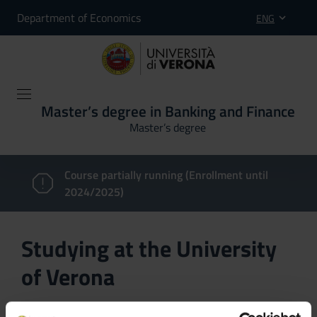
Department of Economics
ENG
Master’s degree in Banking and Finance
Master’s degree
Course partially running (Enrollment until
2024/2025)
Studying at the University
of Verona
Here you can find information on the organisational