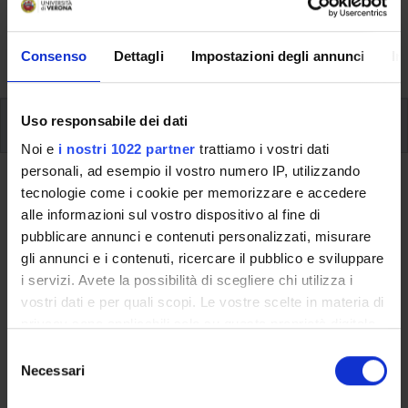
aspects of the Programme, lecture timetables, learning
activities and useful contact details for your time at the
University, from enrolment to graduation.
Consenso
Dettagli
Impostazioni degli annunci
In
Uso responsabile dei dati
Additional learning activities
Noi e
i nostri 1022 partner
trattiamo i vostri dati
personali, ad esempio il vostro numero IP, utilizzando
Ritorna a ulteriori attività formative
tecnologie come i cookie per memorizzare e accedere
alle informazioni sul vostro dispositivo al fine di
Professional Communication for
pubblicare annunci e contenuti personalizzati, misurare
Economics 2022/2023
gli annunci e i contenuti, ricercare il pubblico e sviluppare
i servizi. Avete la possibilità di scegliere chi utilizza i
Teaching code
Credits
vostri dati e per quali scopi. Le vostre scelte in materia di
4S011837
2
privacy sono applicabili solo su questa proprietà digitale
in cui avete effettuato le vostre scelte. È possibile
S
The course is given by
Professional Communication for
modificare o revocare il proprio consenso in qualsiasi
Necessari
e
Economics 2022/2023
(2022/2023) - Master’s degree in
momento dalla Dichiarazione sui cookie o facendo clic
l
Economics and Data Analysis