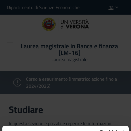
Dipartimento di Scienze Economiche
ITA
Laurea magistrale in Banca e finanza
[LM-16]
Laurea magistrale
Corso a esaurimento (Immatricolazione fino a
2024/2025)
Studiare
In questa sezione è possibile reperire le informazioni
riguardanti l'organizzazione pratica del corso, lo