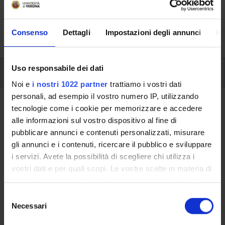
svolgimento delle attività didattiche, le opportunità
formative e i contatti utili durante tutto il percorso di
Consenso
Dettagli
Impostazioni degli annunci
In
studi, fino al conseguimento del titolo finale.
Uso responsabile dei dati
Ulteriori attività formative
Noi e
i nostri 1022 partner
trattiamo i vostri dati
personali, ad esempio il vostro numero IP, utilizzando
Ritorna a ulteriori attività formative
tecnologie come i cookie per memorizzare e accedere
alle informazioni sul vostro dispositivo al fine di
Pianifica il tuo futuro
pubblicare annunci e contenuti personalizzati, misurare
professionale (3 cfu) 2024/2025
gli annunci e i contenuti, ricercare il pubblico e sviluppare
i servizi. Avete la possibilità di scegliere chi utilizza i
Codice insegnamento
Crediti
vostri dati e per quali scopi. Le vostre scelte in materia di
4S013260
3
privacy sono applicabili solo su questa proprietà digitale
in cui avete effettuato le vostre scelte. È possibile
S
L'insegnamento è mutuato dall'insegnamento
Pianifica il tuo
modificare o revocare il proprio consenso in qualsiasi
Necessari
e
futuro professionale (3 cfu) 2024/2025
(2024/2025) - Laurea
momento dalla Dichiarazione sui cookie o facendo clic
l
in Economia Aziendale e Management [L-18]