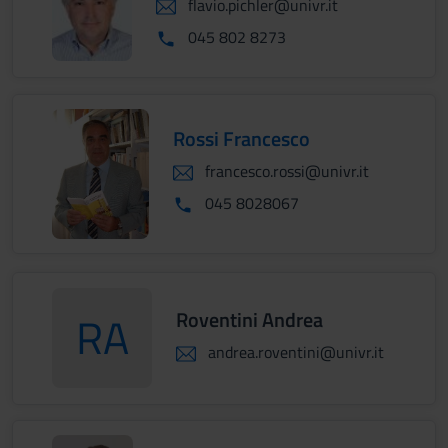
flavio.pichler@univr.it
045 802 8273
Rossi Francesco
francesco.rossi@univr.it
045 8028067
Roventini Andrea
RA
RoventiniAndrea
andrea.roventini@univr.it