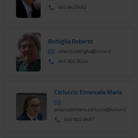
045 8425452
Bottiglia Roberto
roberto.bottiglia@univr.it
045 802 8224
Carluccio Emanuele Maria
emanuelemaria.carluccio@univr.it
045 802 8487