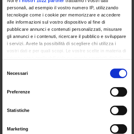
Noi e
i nostri 1022 partner
trattiamo i vostri dati
personali, ad esempio il vostro numero IP, utilizzando
tecnologie come i cookie per memorizzare e accedere
alle informazioni sul vostro dispositivo al fine di
Di Giacinto Marina
DM
pubblicare annunci e contenuti personalizzati, misurare
gli annunci e i contenuti, ricercare il pubblico e sviluppare
Di GiacintoMarina
marina.digiacinto@univr.it
i servizi. Avete la possibilità di scegliere chi utilizza i
vostri dati e per quali scopi. Le vostre scelte in materia di
privacy sono applicabili solo su questa proprietà digitale
in cui avete effettuato le vostre scelte. È possibile
S
Dongili Paola
modificare o revocare il proprio consenso in qualsiasi
Necessari
e
momento dalla Dichiarazione sui cookie o facendo clic
paola.dongili@univr.it
l
sull'icona di attivazione della privacy.
e
Preferenze
z
Con il tuo consenso, vorremmo anche:
i
raccogliere informazioni sulla tua posizione
Grossi Luigi
o
Statistiche
geografica, con un'approssimazione di qualche
n
luigi.grossi@univr.it
metro,
e
Marketing
045 802 8247
Identificare il tuo dispositivo, scansionandolo
d