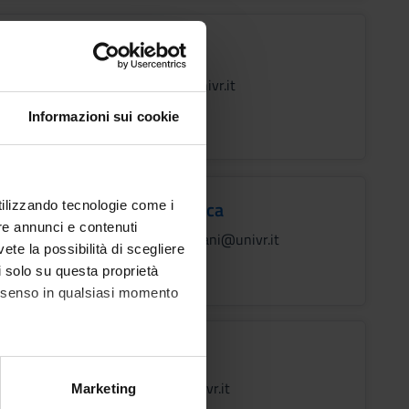
Grossi Luigi
luigi.grossi@univr.it
045 802 8247
Informazioni sui cookie
Mariani Francesca
utilizzando tecnologie come i
MF
re annunci e contenuti
francesca.mariani@univr.it
MarianiFrancesca
vete la possibilità di scegliere
045 8028736
li solo su questa proprietà
consenso in qualsiasi momento
Pichler Flavio
alche metro,
flavio.pichler@univr.it
Marketing
e specifiche (impronte