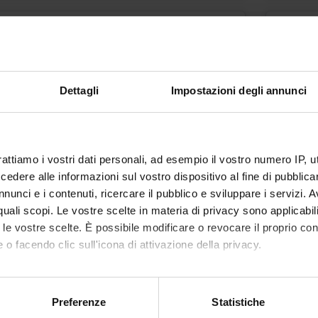
De Mari Michele
michele.demari@univr.it
045 802 8226
Dettagli
Impostazioni degli annunci
Lubian Diego
rattiamo i vostri dati personali, ad esempio il vostro numero IP, 
dere alle informazioni sul vostro dispositivo al fine di pubblica
diego.lubian@univr.it
nunci e i contenuti, ricercare il pubblico e sviluppare i servizi. A
045 802 8419
r quali scopi. Le vostre scelte in materia di privacy sono applicabi
to le vostre scelte. È possibile modificare o revocare il proprio 
 o facendo clic sull'icona di attivazione della privacy.
Minozzo Marco
mo anche:
oni sulla tua posizione geografica, con un'approssimazione di qu
marco.minozzo@univr.it
Preferenze
Statistiche
spositivo, scansionandolo attivamente alla ricerca di caratteristich