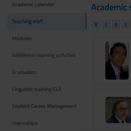
Academic calendar
Academic s
Teaching staff
B
C
D
G
Modules
Additional learning activities
Graduation
Linguistic training CLA
Student Career Management
Internships