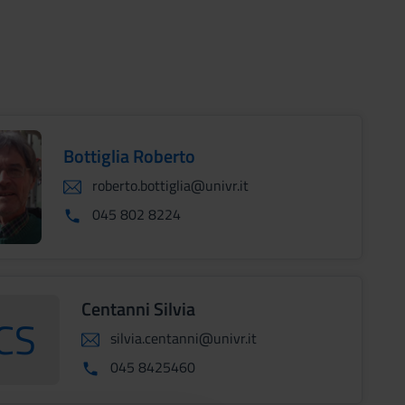
Bottiglia Roberto
roberto.bottiglia@univr.it
045 802 8224
Centanni Silvia
CS
silvia.centanni@univr.it
CentanniSilvia
045 8425460