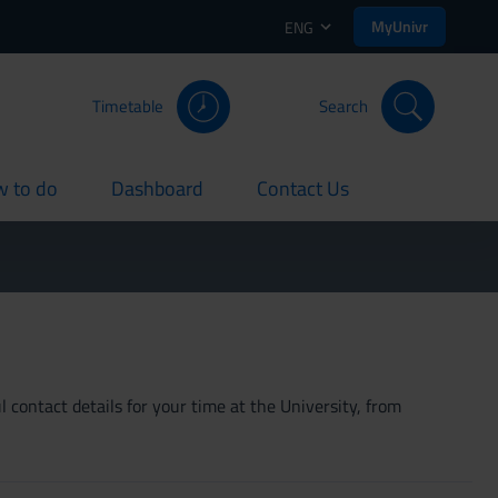
MyUnivr
ENG
Timetable
Search
 to do
Dashboard
Contact Us
rent
current
current
 contact details for your time at the University, from