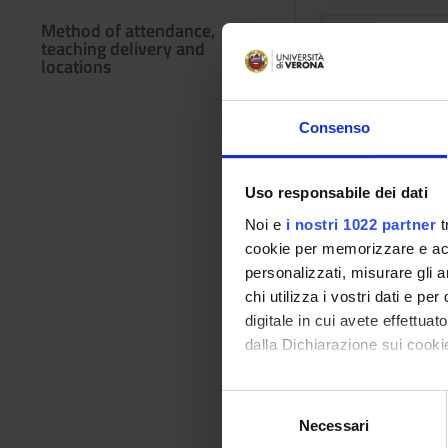
Method of attendance,
teaching delivery and
locations
Consenso
Uso responsabile dei dati
Noi e
i nostri 1022 partner
t
cookie per memorizzare e acce
personalizzati, misurare gli an
chi utilizza i vostri dati e pe
digitale in cui avete effettua
dalla Dichiarazione sui cookie
Con il tuo consenso, vorrem
S
raccogliere informazi
Necessari
e
Identificare il tuo di