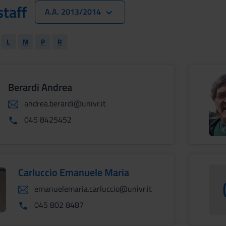
taff
A.A. 2013/2014
L
M
P
R
Berardi Andrea
andrea.berardi@univr.it
045 8425452
Carluccio Emanuele Maria
emanuelemaria.carluccio@univr.it
045 802 8487