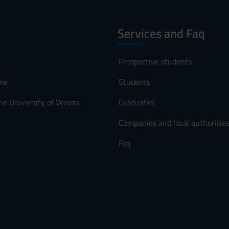
Services and Faq
Prospective students
me
Students
he University of Verona
Graduates
Companies and local authoritie
Faq