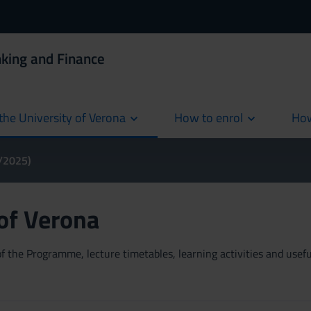
king and Finance
the University of Verona
How to enrol
How
cur
4/2025)
 of Verona
 the Programme, lecture timetables, learning activities and useful