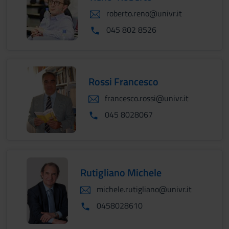
roberto.reno@univr.it
045 802 8526
Rossi Francesco
francesco.rossi@univr.it
045 8028067
Rutigliano Michele
michele.rutigliano@univr.it
0458028610