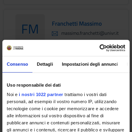
Franchetti Massimo
FM
FranchettiMassimo
massimo.franchetti@univr.it
Consenso
Dettagli
Impostazioni degli annunci
In
Frigo Paolo
paolo.frigo@univr.it
Uso responsabile dei dati
Noi e
i nostri 1022 partner
trattiamo i vostri dati
personali, ad esempio il vostro numero IP, utilizzando
Grossi Luigi
tecnologie come i cookie per memorizzare e accedere
alle informazioni sul vostro dispositivo al fine di
luigi.grossi@univr.it
pubblicare annunci e contenuti personalizzati, misurare
045 802 8247
gli annunci e i contenuti, ricercare il pubblico e sviluppare