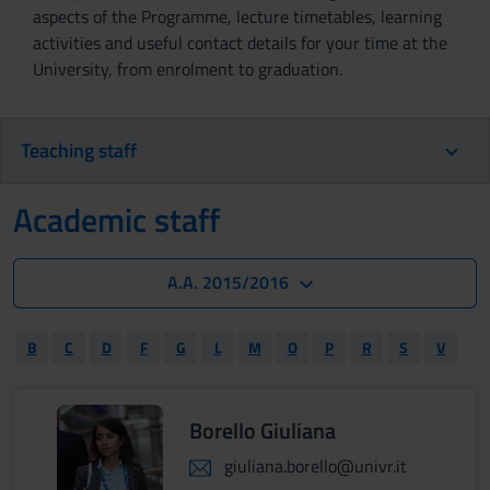
aspects of the Programme, lecture timetables, learning
activities and useful contact details for your time at the
University, from enrolment to graduation.
Teaching staff
Academic staff
A.A. 2015/2016
B
C
D
F
G
L
M
O
P
R
S
V
Borello Giuliana
giuliana.borello@univr.it