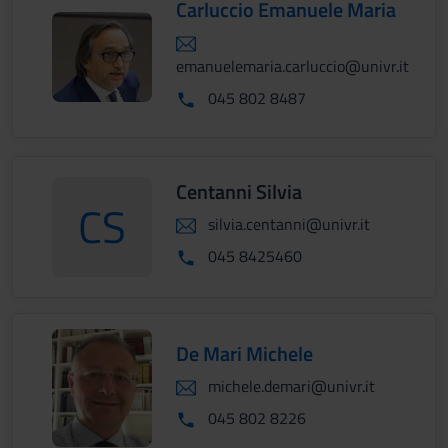
Carluccio Emanuele Maria
emanuelemaria.carluccio@univr.it
045 802 8487
Centanni Silvia
CS
silvia.centanni@univr.it
CentanniSilvia
045 8425460
De Mari Michele
michele.demari@univr.it
045 802 8226