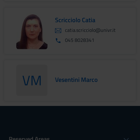
Scricciolo Catia
catia.scricciolo@univr.it
045 8028341
VM
Vesentini Marco
VesentiniMarco
Reserved Areas