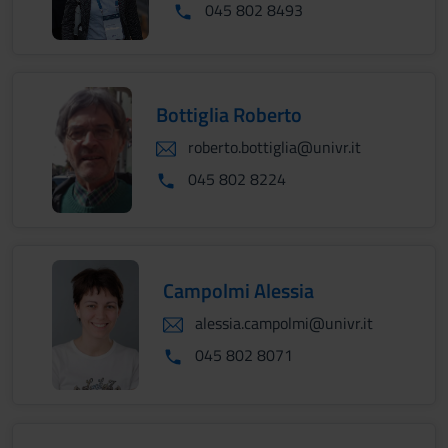
045 802 8493
Bottiglia Roberto
roberto.bottiglia@univr.it
045 802 8224
Campolmi Alessia
alessia.campolmi@univr.it
045 802 8071