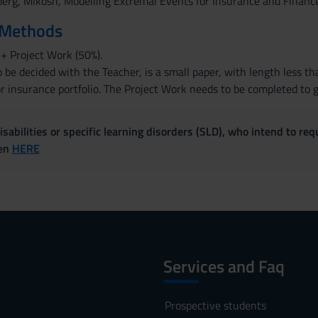
erg, Mikosh, Modelling Extremal Events for Insurance and Finance
 Methods
+ Project Work (50%).
 be decided with the Teacher, is a small paper, with length less th
or insurance portfolio. The Project Work needs to be completed to 
sabilities or specific learning disorders (SLD), who intend to re
ven
HERE
Services and Faq
Prospective students