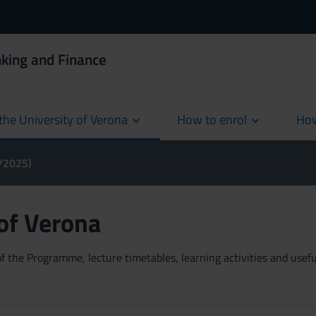
king and Finance
the University of Verona
How to enrol
How
cur
4/2025)
 of Verona
 the Programme, lecture timetables, learning activities and useful