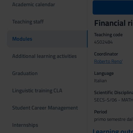
Academic calendar
Financial
Teaching staff
Teaching code
Modules
4S02484
Coordinator
Additional learning activities
Roberto Reno'
Graduation
Language
Italian
Linguistic training CLA
Scientific Discipli
SECS-S/06 - MAT
Student Career Management
Period
primo semestre dal
Internships
Learning ou