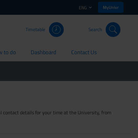
MyUnivr
ENG
Timetable
Search
 to do
Dashboard
Contact Us
rent
current
current
 contact details for your time at the University, from