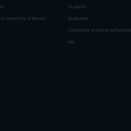
me
Students
he University of Verona
Graduates
Companies and local authoritie
Faq