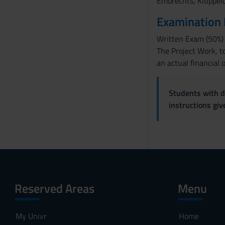
Embrechts, Kluppelb
s
Examination
e
n
Written Exam (50%) 
s
The Project Work, to
o
an actual financial 
Students with di
instructions gi
Reserved Areas
Menu
My Univr
Home