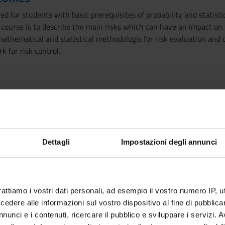
ed for students with basic prerequisites of probability and statisti
 course is to describe the main risks which can have an impact on 
thematical and statistical methodologis for risk evaluation and co
 for risk control.
 model
vexity
ng
Dettagli
Impostazioni degli annunci
ility estimation
aR. Simulation methods: Monte Carlo and historical simulations
rattiamo i vostri dati personali, ad esempio il vostro numero IP, 
d back-testing
dere alle informazioni sul vostro dispositivo al fine di pubblica
l
nunci e i contenuti, ricercare il pubblico e sviluppare i servizi. A