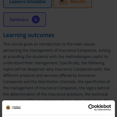
Lessons timetable
Moodle
Seminars
0
Learning outcomes
The course gives an introduction to the main issues
pertaining the management of Insurance Companies, aiming
at providing the students with the methodologies useful to
understand their management. Specifically, the following
topics will be deepened: why Insurance Companies exits, the
different products and services offered by Insurance
Companies and the distribution channels, the specificities of
the management of Insurance Companies, the logics behind
the determination of the insurance premium, the technical
provisions and the investment policies, risks, regulation, the
bancassurance industry and financial conglomerates and the
evolution of the Italian and European insurance markets.