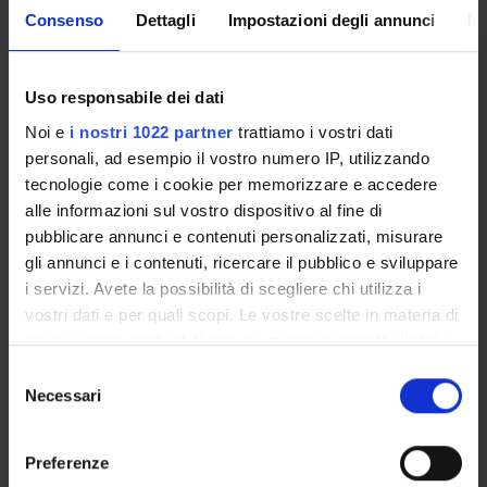
Lectures may be integrated with experts’ insights on specific
Consenso
Dettagli
Impostazioni degli annunci
In
topics
Program
Uso responsabile dei dati
1. The economics of insurance: risk management and
Noi e
i nostri 1022 partner
trattiamo i vostri dati
insurable risks.
personali, ad esempio il vostro numero IP, utilizzando
2. Management of insurance companies.
tecnologie come i cookie per memorizzare e accedere
3. Life and non-life products.
alle informazioni sul vostro dispositivo al fine di
4. Insurance products premia.
pubblicare annunci e contenuti personalizzati, misurare
5. The risks faced by insurance companies.
gli annunci e i contenuti, ricercare il pubblico e sviluppare
6. Technical provisions and solvency requirements.
i servizi. Avete la possibilità di scegliere chi utilizza i
Reinsurance.
vostri dati e per quali scopi. Le vostre scelte in materia di
7. Regulation and supervision of insurance companies.
privacy sono applicabili solo su questa proprietà digitale
8. Distribution channels: agencies, brokers, Bancassurance
in cui avete effettuato le vostre scelte. È possibile
S
etc.
modificare o revocare il proprio consenso in qualsiasi
Necessari
e
9. The relationship between banks and insurances: financial
momento dalla Dichiarazione sui cookie o facendo clic
l
conglomerates.
sull'icona di attivazione della privacy.
e
10. The insurance market. Recent trends.
Preferenze
z