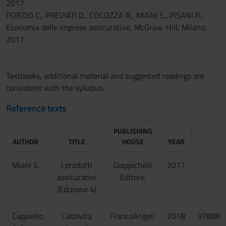
con altre informazioni che hai fornito loro o che hanno
2017.
raccolto dal tuo utilizzo dei loro servizi.
PORZIO C., PREVIATI D., COCOZZA R., MIANI S., PISANI R.,
Economia delle imprese assicurative, McGraw-Hill, Milano,
2011.
Textbooks, additional material and suggested readings are
consistent with the syllabus.
Reference texts
PUBLISHING
AUTHOR
TITLE
HOUSE
YEAR
I
Miani S.
I prodotti
Giappichelli
2017
assicurativi
Editore
(Edizione 4)
Cappiello
L'attività
FrancoAngeli
2018
978889