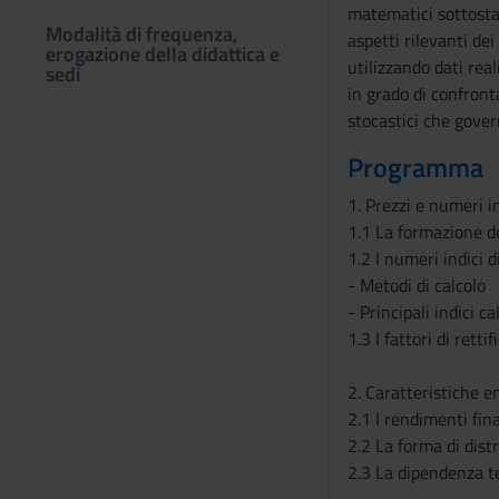
matematici sottostant
Modalità di frequenza,
aspetti rilevanti dei
erogazione della didattica e
utilizzando dati rea
sedi
in grado di confront
stocastici che gover
Programma
1. Prezzi e numeri in
1.1 La formazione de
1.2 I numeri indici d
- Metodi di calcolo
- Principali indici ca
1.3 I fattori di retti
2. Caratteristiche e
2.1 I rendimenti fin
2.2 La forma di dist
2.3 La dipendenza t