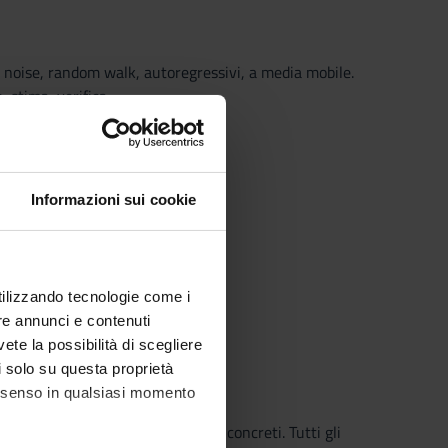
ite noise, random walk, autoregressivi, a media mobile.
 stima, verifica.
Informazioni sui cookie
ella volatilità.
utilizzando tecnologie come i
3 (VII Ristampa).
re annunci e contenuti
vete la possibilità di scegliere
li solo su questa proprietà
consenso in qualsiasi momento
attraverso la discussione di casi concreti. Tutti gli