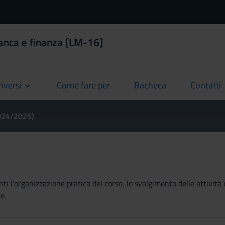
anca e finanza [LM-16]
riversi
Come fare per
Bacheca
Contatti
current
current
current
2024/2025)
ti l'organizzazione pratica del corso, lo svolgimento delle attività 
e.