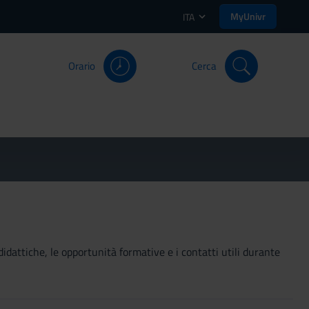
MyUnivr
ITA
Orario
Cerca
didattiche, le opportunità formative e i contatti utili durante