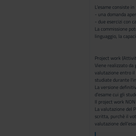
s
L’esame consiste in
o
- una domanda aperta
- due esercizi con c
La commissione potr
linguaggio, la capac
Project work (Attivi
Viene realizzato da 
valutazione entro i
studiate durante l'
La versione definiti
d’esame cui gli stud
Il project work NON
La valutazione del 
scritta, purchè il vo
valutazione dell’esa