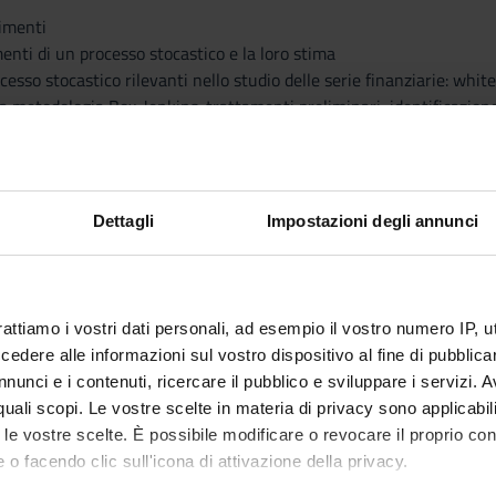
dimenti
nti di un processo stocastico e la loro stima
rocesso stocastico rilevanti nello studio delle serie finanziarie: wh
la metodologia Box-Jenkins: trattamenti preliminari, identificazione,
atilità delle serie finanziarie
ncetto di volatilità: la natura statistica della volatilità.
ità costante e modelli a volatilità variabile nel tempo.
Dettagli
Impostazioni degli annunci
mmetrici per l’interpretazione statistica della dinamica temporale d
rattiamo i vostri dati personali, ad esempio il vostro numero IP, 
ini, Metodi quantitativi per i mercati finanziari, Carocci, Roma, 201
dere alle informazioni sul vostro dispositivo al fine di pubblica
 Finanza Quantitativa con R, Apogeo, 2013
nunci e i contenuti, ricercare il pubblico e sviluppare i servizi. A
r quali scopi. Le vostre scelte in materia di privacy sono applicabi
to le vostre scelte. È possibile modificare o revocare il proprio 
nto delle lezioni
 o facendo clic sull'icona di attivazione della privacy.
svolte frontalmente favorendo l'interazione con gli studenti in aula 