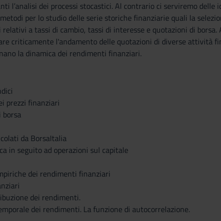
i l’analisi dei processi stocastici. Al contrario ci serviremo delle i
 metodi per lo studio delle serie storiche finanziarie quali la selezi
li relativi a tassi di cambio, tassi di interesse e quotazioni di bor
are criticamente l'andamento delle quotazioni di diverse attività fin
nano la dinamica dei rendimenti finanziari.
dici
i prezzi finanziari
i borsa
lcolati da BorsaItalia
fica in seguito ad operazioni sul capitale
mpiriche dei rendimenti finanziari
anziari
ribuzione dei rendimenti.
emporale dei rendimenti. La funzione di autocorrelazione.