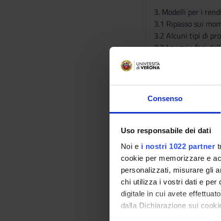
3. Modelli per i ren
3.1 Ripasso sui mome
3.2 Alcuni tipi di p
3.3 Le varie fasi del
4. Lo studio della vol
4.1 Definizione del co
4.2 Modelli a volatil
Consenso
4.3 Modelli GARCH si
Uso responsabile dei dati
Libri di testo
Noi e
i nostri 1022 partner
t
- G. M. Gallo, B. Pac
cookie per memorizzare e acce
- Bee M., Santi F.,
personalizzati, misurare gli an
chi utilizza i vostri dati e pe
digitale in cui avete effettua
Modalità di svolgime
dalla Dichiarazione sui cookie
Le lezioni verranno 