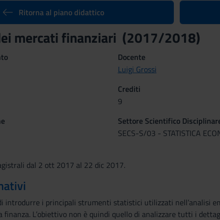
Ritorna al piano didattico
 dei mercati finanziari (2017/2018)
nto
Docente
Luigi Grossi
Crediti
9
ne
Settore Scientifico Disciplinar
SECS-S/03 - STATISTICA EC
strali dal 2 ott 2017 al 22 dic 2017.
mativi
di introdurre i principali strumenti statistici utilizzati nell’analisi 
la finanza. L’obiettivo non è quindi quello di analizzare tutti i detta