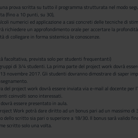
 una prova scritta su tutto il programma strutturata nel modo seg
 (fino a 10 punti, su 30),
alcoli numerici ed applicazione a casi concreti delle tecniche di st
à richiedere un approfondimento orale per accertare la profondità 
ità di collegare in forma sistemica le conoscenze.
tà facoltativa, prevista solo per studenti frequentanti)
gruppi di 3/4 studenti. La prima parte del project work dovrà essere
l 13 novembre 2017. Gli studenti dovranno dimostrare di saper imp
insegnamento.
va del project work dovrà essere inviata via e-mail al docente per
enti coinvolti sono interessati.
 dovrà essere presentato in aula.
Project Work potrà dare diritto ad un bonus pari ad un massimo di
to dello scritto sia pari o superiore a 18/30. Il bonus sarà valido f
me scritto solo una volta.