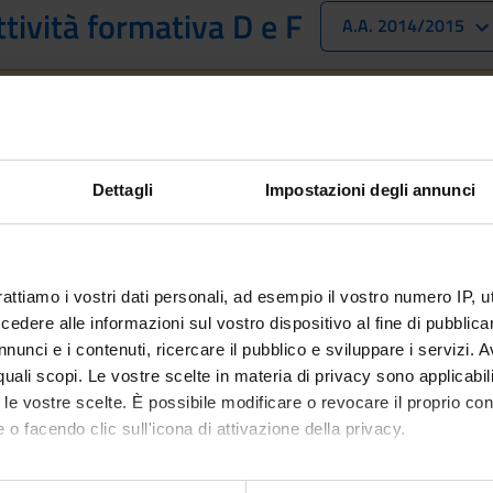
ttività formativa D e F
A.A. 2014/2015
oni sono destinate esclusivamente agli studenti e alle studentess
studente interessato all'immatricolazione, trovi le informazioni sul
cnologie - Immatricolazione dal 2025/2026
Dettagli
Impostazioni degli annunci
n ancora inseriti
rattiamo i vostri dati personali, ad esempio il vostro numero IP, 
dere alle informazioni sul vostro dispositivo al fine di pubblica
nunci e i contenuti, ricercare il pubblico e sviluppare i servizi. A
r quali scopi. Le vostre scelte in materia di privacy sono applicabi
to le vostre scelte. È possibile modificare o revocare il proprio 
 o facendo clic sull'icona di attivazione della privacy.
mo anche: