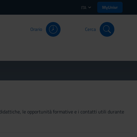
MyUnivr
ITA
Orario
Cerca
didattiche, le opportunità formative e i contatti utili durante