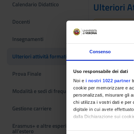
Calendario Didattico
Ulteriori A
Docenti
Queste informazi
Se sei un nuovo 
Insegnamenti
Laurea in Biote
Consenso
Ulteriori attività formative
Insegnamenti no
Uso responsabile dei dati
Prova Finale
Noi e
i nostri 1022 partner
t
cookie per memorizzare e acce
Modalità e sedi di frequenza
personalizzati, misurare gli an
chi utilizza i vostri dati e pe
Gestione carriere
digitale in cui avete effettua
dalla Dichiarazione sui cookie
Erasmus+ e altre esperienze
all’estero
Con il tuo consenso, vorrem
S