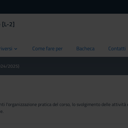
 [L-2]
riversi
Come fare per
Bacheca
Contatti
current
current
current
2024/2025)
ti l'organizzazione pratica del corso, lo svolgimento delle attività 
e.