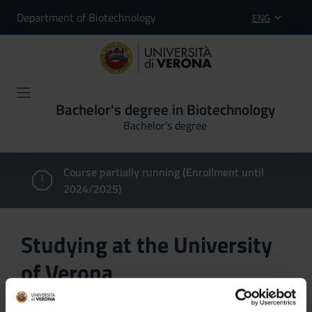
Department of Biotechnology
ENG
Bachelor's degree in Biotechnology
Bachelor's degree
Course partially running (Enrollment until
2024/2025)
Studying at the University
of Verona
Here you can find information on the organisational