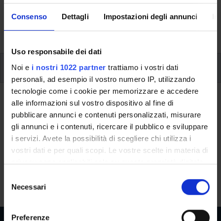
aspects of the Programme, lecture timetables, learning
Consenso
Dettagli
Impostazioni degli annunci
In
activities and useful contact details for your time at the
University, from enrolment to graduation.
Uso responsabile dei dati
Additional learning activities
Noi e
i nostri 1022 partner
trattiamo i vostri dati
personali, ad esempio il vostro numero IP, utilizzando
tecnologie come i cookie per memorizzare e accedere
Ritorna a ulteriori attività formative
alle informazioni sul vostro dispositivo al fine di
pubblicare annunci e contenuti personalizzati, misurare
History and Didactics of Geology
gli annunci e i contenuti, ricercare il pubblico e sviluppare
i servizi. Avete la possibilità di scegliere chi utilizza i
Teaching code
Credits
vostri dati e per quali scopi. Le vostre scelte in materia di
4S008848
6
privacy sono applicabili solo su questa proprietà digitale
in cui avete effettuato le vostre scelte. È possibile
The course is given by
History and Didactics of Geology
S
modificare o revocare il proprio consenso in qualsiasi
Necessari
(2022/2023) - Bachelor's degree in Applied Mathematics
e
momento dalla Dichiarazione sui cookie o facendo clic
l
sull'icona di attivazione della privacy.
e
Preferenze