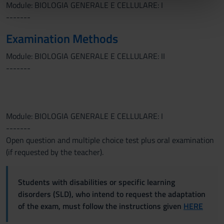
Module: BIOLOGIA GENERALE E CELLULARE: I
nostri partner che si occupano di analisi dei dati web,
-------
pubblicità e social media, i quali potrebbero combinarle
con altre informazioni che hai fornito loro o che hanno
Examination Methods
raccolto dal tuo utilizzo dei loro servizi.
Module: BIOLOGIA GENERALE E CELLULARE: II
-------
Module: BIOLOGIA GENERALE E CELLULARE: I
-------
Open question and multiple choice test plus oral examination
(if requested by the teacher).
Students with disabilities or specific learning
disorders (SLD), who intend to request the adaptation
of the exam, must follow the instructions given
HERE