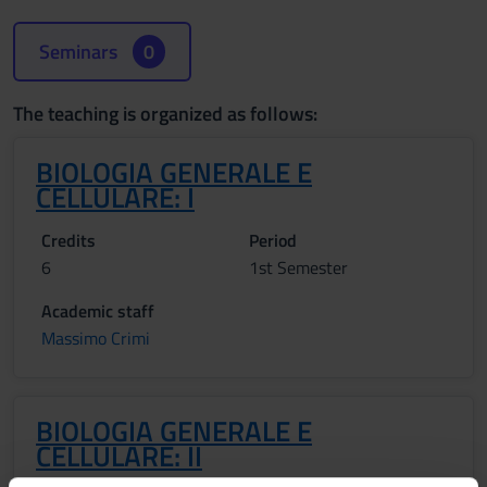
Seminars
0
The teaching is organized as follows:
BIOLOGIA GENERALE E
CELLULARE: I
Credits
Period
6
1st Semester
Academic staff
Massimo Crimi
BIOLOGIA GENERALE E
CELLULARE: II