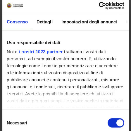
Credits
Period
6
See the unit page
Academic staff
Consenso
Dettagli
Impostazioni degli annunci
In
See the unit page
Uso responsabile dei dati
Learning outcomes
Noi e
i nostri 1022 partner
trattiamo i vostri dati
Module: BIOLOGIA GENERALE E CELLULARE: II
personali, ad esempio il vostro numero IP, utilizzando
The cell biology course (I and II) focuses on the main features
tecnologie come i cookie per memorizzare e accedere
of the prokaryotic and eukaryotic cell, on structure and
alle informazioni sul vostro dispositivo al fine di
function of sub-cellular compartments, on cell division and
pubblicare annunci e contenuti personalizzati, misurare
cytological techniques. The origin of life on Earth and the
gli annunci e i contenuti, ricercare il pubblico e sviluppare
origin of the cells will also be considered in this course.
i servizi. Avete la possibilità di scegliere chi utilizza i
The laboratory will support the understanding of the theory
vostri dati e per quali scopi. Le vostre scelte in materia di
and will enable the students to use optical microscope and
privacy sono applicabili solo su questa proprietà digitale
prepare simple experiments.
in cui avete effettuato le vostre scelte. È possibile
S
modificare o revocare il proprio consenso in qualsiasi
Necessari
e
momento dalla Dichiarazione sui cookie o facendo clic
l