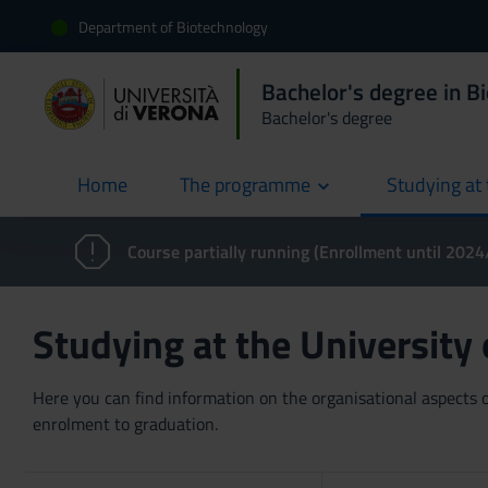
Department of Biotechnology
Bachelor's degree in B
Bachelor's degree
Home
The programme
Studying at 
current
Course partially running (Enrollment until 202
Studying at the University
Here you can find information on the organisational aspects of
enrolment to graduation.