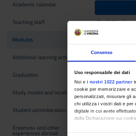
Academic calendar
Cell Biolo
Teaching staff
Teaching code
Modules
4S02703
Consenso
Coordinator
Additional learning activities
Massimo Crimi
Uso responsabile dei dati
Graduation
The teaching is or
Noi e
i nostri 1022 partner
t
cookie per memorizzare e acce
BIOLOGIA
Study modes and locations
personalizzati, misurare gli an
chi utilizza i vostri dati e pe
Credits
Student administration
digitale in cui avete effettua
6
dalla Dichiarazione sui cookie
Academic staf
Erasmus+ and other
experiences abroad
Massimo Crimi
Con il tuo consenso, vorrem
S