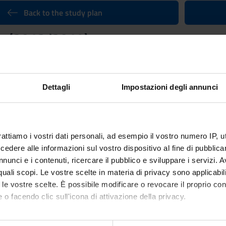
Back to the study plan
gy (2013/2014)
Credits
12
Dettagli
Impostazioni degli annunci
Language
Italian
ganized as follows:
rattiamo i vostri dati personali, ad esempio il vostro numero IP, 
dere alle informazioni sul vostro dispositivo al fine di pubblica
 GENERALE E CELLULARE: I
BIOL
nunci e i contenuti, ricercare il pubblico e sviluppare i servizi. A
r quali scopi. Le vostre scelte in materia di privacy sono applicabi
Period
Credit
to le vostre scelte. È possibile modificare o revocare il proprio 
I semestre
6
 o facendo clic sull'icona di attivazione della privacy.
f
Academ
See th
mo anche: