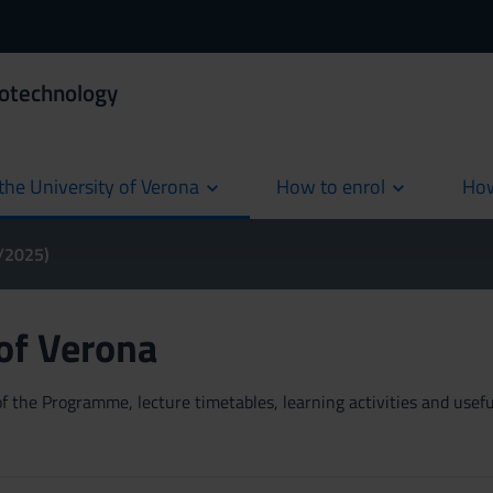
iotechnology
the University of Verona
How to enrol
How
cur
4/2025)
 of Verona
 the Programme, lecture timetables, learning activities and useful