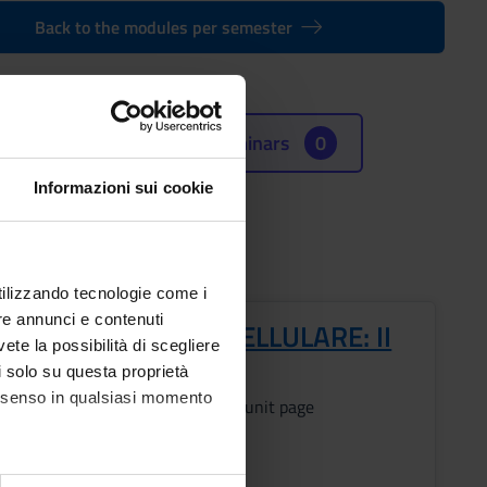
Back to the modules per semester
Seminars
0
Informazioni sui cookie
utilizzando tecnologie come i
re annunci e contenuti
OGIA GENERALE E CELLULARE: II
vete la possibilità di scegliere
li solo su questa proprietà
s
Period
consenso in qualsiasi momento
See the unit page
ic staff
e unit page