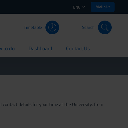
MyUnivr
ENG
Timetable
Search
 to do
Dashboard
Contact Us
rent
current
current
 contact details for your time at the University, from