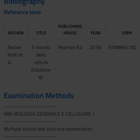
Bibliography
Reference texts
PUBLISHING
AUTHOR
TITLE
HOUSE
YEAR
ISBN
Becker
Il mondo
Pearson Ed
2018
97888651823
W.M. et
della
al.
cellula
(Edizione
8)
Examination Methods
------------------------
MM: BIOLOGIA GENERALE E CELLULARE: I
------------------------
Multiple choice test plus oral examination.
------------------------