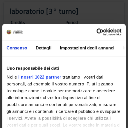
laboratorio [3° turno]
Credits
Period
1
Primo semestre
Academic staff
Chiara Nardon
Consenso
Dettagli
Impostazioni degli annunci
In
Lessons timetable
Uso responsabile dei dati
Noi e
i nostri 1022 partner
trattiamo i vostri dati
personali, ad esempio il vostro numero IP, utilizzando
laboratorio [4° turno]
tecnologie come i cookie per memorizzare e accedere
alle informazioni sul vostro dispositivo al fine di
Credits
Period
pubblicare annunci e contenuti personalizzati, misurare
1
Primo semestre
gli annunci e i contenuti, ricercare il pubblico e sviluppare
i servizi. Avete la possibilità di scegliere chi utilizza i
Academic staff
vostri dati e per quali scopi. Le vostre scelte in materia di