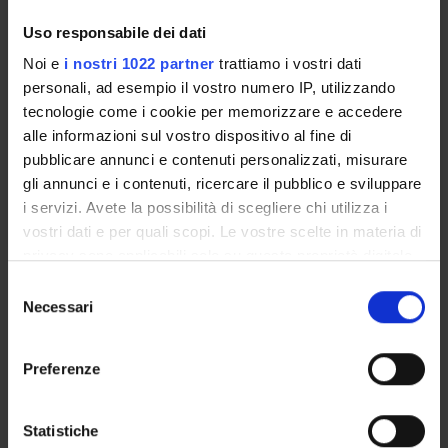
BIOLOGIA GENERALE E
CELLULARE: II
Uso responsabile dei dati
Credits
Period
Noi e
i nostri 1022 partner
trattiamo i vostri dati
6
See the unit page
personali, ad esempio il vostro numero IP, utilizzando
tecnologie come i cookie per memorizzare e accedere
Academic staff
alle informazioni sul vostro dispositivo al fine di
See the unit page
pubblicare annunci e contenuti personalizzati, misurare
gli annunci e i contenuti, ricercare il pubblico e sviluppare
Lessons timetable
i servizi. Avete la possibilità di scegliere chi utilizza i
vostri dati e per quali scopi. Le vostre scelte in materia di
privacy sono applicabili solo su questa proprietà digitale
Learning objectives
in cui avete effettuato le vostre scelte. È possibile
S
modificare o revocare il proprio consenso in qualsiasi
Necessari
e
The cell biology course I focuses on the main features of the
momento dalla Dichiarazione sui cookie o facendo clic
l
prokaryotic and eukaryotic cell, on structure and function of
sull'icona di attivazione della privacy.
e
subcellular compartments, on cell division and cytological
Preferenze
z
techniques. The origin of life on Earth and the origin of the
Con il tuo consenso, vorremmo anche:
i
cells will also be considered in this course. The aim of the
raccogliere informazioni sulla tua posizione
o
Statistiche
course is to give to the students all the necessary background