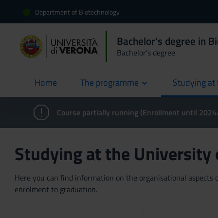
Department of Biotechnology
Bachelor's degree in B
Bachelor's degree
Home
The programme
Studying at 
current
Course partially running (Enrollment until 202
Studying at the University
Here you can find information on the organisational aspects of
enrolment to graduation.