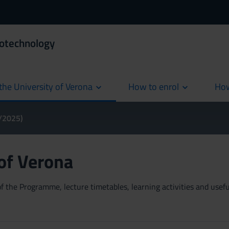
iotechnology
the University of Verona
How to enrol
How
cur
4/2025)
 of Verona
 the Programme, lecture timetables, learning activities and useful