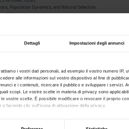
IES INTERACTIONS
tions, Population Dynamics, and Natural Selection
mpetition
 Mutualism
LOGY AND COMMUNITY
cture
Dettagli
Impostazioni degli annunci
cing the Structure of Communities
amics
mics
SYSTEM ECOLOGY
rattiamo i vostri dati personali, ad esempio il vostro numero IP, 
getics
dere alle informazioni sul vostro dispositivo al fine di pubblica
nd Nutrient Cycling
nunci e i contenuti, ricercare il pubblico e sviluppare i servizi. A
Cycles
r quali scopi. Le vostre scelte in materia di privacy sono applicabi
OLOGY AND BIOGEOGRAPHY
to le vostre scelte. È possibile modificare o revocare il proprio 
systems
 o facendo clic sull'icona di attivazione della privacy.
tems
tland Ecosystems
mo anche:
erns of Biological Diversity
oni sulla tua posizione geografica, con un'approssimazione di qu
Preferenze
Statistiche