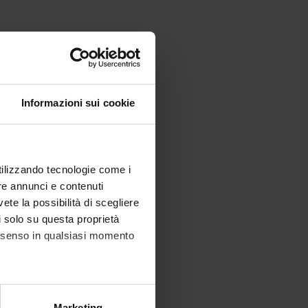
Informazioni sui cookie
utilizzando tecnologie come i
re annunci e contenuti
vete la possibilità di scegliere
li solo su questa proprietà
consenso in qualsiasi momento
alche metro,
Marketing