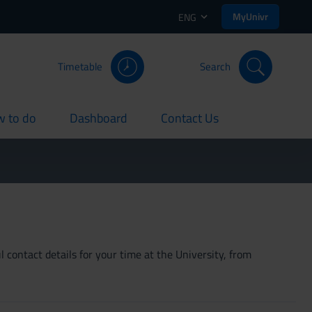
MyUnivr
ENG
Timetable
Search
 to do
Dashboard
Contact Us
rent
current
current
 contact details for your time at the University, from