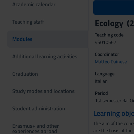
Academic calendar
Ecology (
Teaching staff
Teaching code
Modules
4S010567
Coordinator
Additional learning activities
Matteo Dainese
Graduation
Language
Italian
Study modes and locations
Period
1st semester dal Oc
Student administration
Learning obje
The aim of the cours
Erasmus+ and other
are the basis of the
experiences abroad