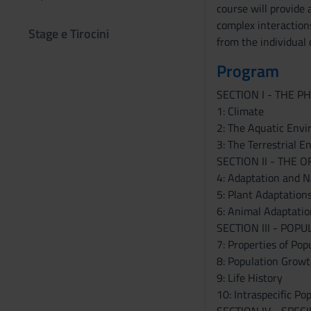
course will provide 
complex interactions
Stage e Tirocini
from the individual 
Program
SECTION I - THE 
1: Climate
2: The Aquatic Env
3: The Terrestrial 
SECTION II - THE
4: Adaptation and N
5: Plant Adaptation
6: Animal Adaptati
SECTION III - POP
7: Properties of Pop
8: Population Grow
9: Life History
10: Intraspecific Po