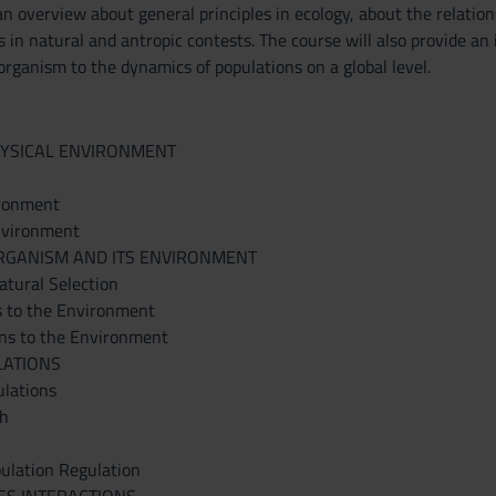
an overview about general principles in ecology, about the relatio
 in natural and antropic contests. The course will also provide an
organism to the dynamics of populations on a global level.
PHYSICAL ENVIRONMENT
ironment
Environment
 ORGANISM AND ITS ENVIRONMENT
atural Selection
s to the Environment
ons to the Environment
ULATIONS
ulations
th
pulation Regulation