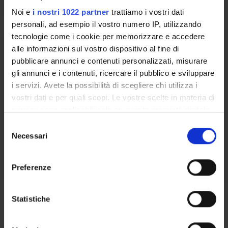
Noi e
i nostri 1022 partner
trattiamo i vostri dati
personali, ad esempio il vostro numero IP, utilizzando
tecnologie come i cookie per memorizzare e accedere
VITICOLTURAL ECOLOGY AND
alle informazioni sul vostro dispositivo al fine di
PHYSIOLOGY
pubblicare annunci e contenuti personalizzati, misurare
gli annunci e i contenuti, ricercare il pubblico e sviluppare
Credits
Period
i servizi. Avete la possibilità di scegliere chi utilizza i
6
Semester 2
vostri dati e per quali scopi. Le vostre scelte in materia di
Academic staff
privacy sono applicabili solo su questa proprietà digitale
in cui avete effettuato le vostre scelte. È possibile
Marianna Fasoli
S
modificare o revocare il proprio consenso in qualsiasi
Ron Shmuleviz
Necessari
e
momento dalla Dichiarazione sui cookie o facendo clic
l
Lessons timetable
sull'icona di attivazione della privacy.
e
Preferenze
z
Con il tuo consenso, vorremmo anche:
i
Learning objectives
raccogliere informazioni sulla tua posizione
o
Statistiche
geografica, con un'approssimazione di qualche
n
The course is divided into two modules that introduce the
metro,
e