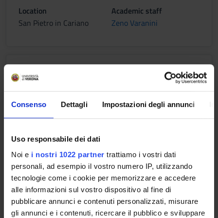
Location
Academic staff
San Pietro in Cariano
Zeno Varanini
Laboratorio
Credits
Period
1
I semestre, II semestre
Consenso
Dettagli
Impostazioni degli annunci
In
Location
Academic staff
San Pietro in Cariano
Zeno Varanini
Uso responsabile dei dati
Noi e
i nostri 1022 partner
trattiamo i vostri dati
personali, ad esempio il vostro numero IP, utilizzando
Learning outcomes
tecnologie come i cookie per memorizzare e accedere
Aim of the course is to analyse with a chemical and
alle informazioni sul vostro dispositivo al fine di
biochemical approach the main phenomena and relationships
pubblicare annunci e contenuti personalizzati, misurare
taking place in the soil-plant system.
gli annunci e i contenuti, ricercare il pubblico e sviluppare