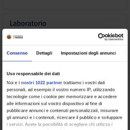
Laboratorio
Credits
Period
1
I semestre, II semestre
Academic staff
Consenso
Dettagli
Impostazioni degli annunci
In
Zeno Varanini
Uso responsabile dei dati
Learning outcomes
Noi e
i nostri 1022 partner
trattiamo i vostri dati
personali, ad esempio il vostro numero IP, utilizzando
Aim of the course is to analyse with a chemical and
tecnologie come i cookie per memorizzare e accedere
biochemical approach the main phenomena and relationships
alle informazioni sul vostro dispositivo al fine di
taking place in the soil-plant system.
pubblicare annunci e contenuti personalizzati, misurare
We intend to introduce the students to the knowledge of soil
gli annunci e i contenuti, ricercare il pubblico e sviluppare
constituents and to their chemical and physical properties.
i servizi. Avete la possibilità di scegliere chi utilizza i
Particular emphases will be given to the role of soil organic