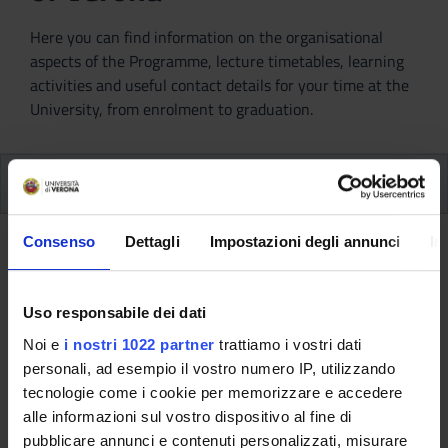
Here you can find information on the organisational
aspects of the Programme, lecture timetables, learning
activities and useful contact details for your time at the
University, from enrolment to graduation.
Modules
Consenso
Dettagli
Impostazioni degli annunci
In
Back to the study plan
Back to the modules per semester
Uso responsabile dei dati
Noi e
i nostri 1022 partner
trattiamo i vostri dati
Information Technology
personali, ad esempio il vostro numero IP, utilizzando
(2012/2013)
tecnologie come i cookie per memorizzare e accedere
alle informazioni sul vostro dispositivo al fine di
Teaching code
Teacher
pubblicare annunci e contenuti personalizzati, misurare