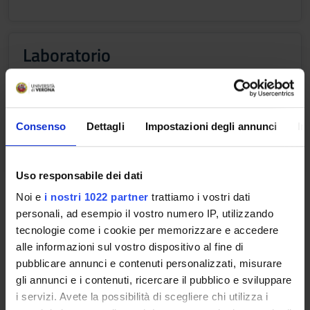
Laboratorio
Credits
Period
1
I semestre, II semestre
Academic staff
Consenso
Dettagli
Impostazioni degli annunci
In
Zeno Varanini
Uso responsabile dei dati
Learning outcomes
Noi e
i nostri 1022 partner
trattiamo i vostri dati
personali, ad esempio il vostro numero IP, utilizzando
Aim of the course is to analyse with a chemical and
tecnologie come i cookie per memorizzare e accedere
biochemical approach the main phenomena and relationships
alle informazioni sul vostro dispositivo al fine di
taking place in the soil-plant system.
pubblicare annunci e contenuti personalizzati, misurare
We intend to introduce the students to the knowledge of soil
gli annunci e i contenuti, ricercare il pubblico e sviluppare
constituents and to their chemical and physical properties.
i servizi. Avete la possibilità di scegliere chi utilizza i
Particular emphases will be given to the role of soil organic