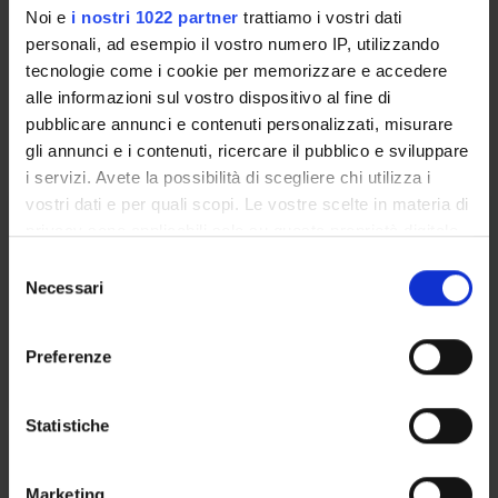
Coordinator
Language
Noi e
i nostri 1022 partner
trattiamo i vostri dati
Maurizio Boselli
Italian
personali, ad esempio il vostro numero IP, utilizzando
tecnologie come i cookie per memorizzare e accedere
alle informazioni sul vostro dispositivo al fine di
Seminars
0
pubblicare annunci e contenuti personalizzati, misurare
gli annunci e i contenuti, ricercare il pubblico e sviluppare
The teaching is organized as follows:
i servizi. Avete la possibilità di scegliere chi utilizza i
vostri dati e per quali scopi. Le vostre scelte in materia di
VITICOLTURA GENERALE
privacy sono applicabili solo su questa proprietà digitale
in cui avete effettuato le vostre scelte. È possibile
S
Credits
Period
modificare o revocare il proprio consenso in qualsiasi
Necessari
e
6
See the unit page
momento dalla Dichiarazione sui cookie o facendo clic
l
sull'icona di attivazione della privacy.
Academic staff
e
Preferenze
See the unit page
z
Con il tuo consenso, vorremmo anche:
i
raccogliere informazioni sulla tua posizione
o
Statistiche
geografica, con un'approssimazione di qualche
n
ECOLOGIA E FISIOLOGIA VITICOLA
metro,
e
Marketing