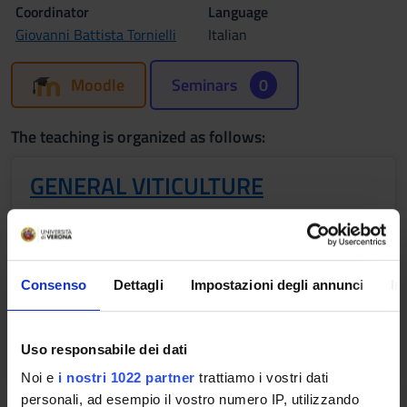
Coordinator
Language
Giovanni Battista Tornielli
Italian
Moodle
Seminars
0
The teaching is organized as follows:
GENERAL VITICULTURE
Credits
Period
6
Semester 2
Academic staff
Consenso
Dettagli
Impostazioni degli annunci
In
Marianna Fasoli
Lessons timetable
Uso responsabile dei dati
Noi e
i nostri 1022 partner
trattiamo i vostri dati
personali, ad esempio il vostro numero IP, utilizzando