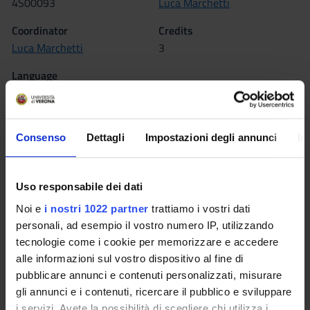
4S00093
Luca Marchetti
Coordinator
Credits
Luca Marchetti
3
Language
Italian
Scientific Disciplinary Sector (SSD)
INF/01 - INFORMATICS
Consenso
Dettagli
Impostazioni degli annunci
In
Period
II sem. dal Mar 1, 2017 al Jun 9, 2017.
Uso responsabile dei dati
Noi e
i nostri 1022 partner
trattiamo i vostri dati
Seminars
0
personali, ad esempio il vostro numero IP, utilizzando
tecnologie come i cookie per memorizzare e accedere
Learning outcomes
alle informazioni sul vostro dispositivo al fine di
pubblicare annunci e contenuti personalizzati, misurare
Starting from a general introduction, the course will provide
gli annunci e i contenuti, ricercare il pubblico e sviluppare
basic concepts of computer science and scientific calculus in
i servizi. Avete la possibilità di scegliere chi utilizza i