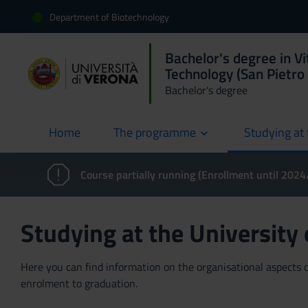
Department of Biotechnology
Bachelor's degree in Vi
Technology (San Pietro 
Bachelor's degree
Home
The programme
Studying at 
current
Course partially running (Enrollment until 202
Studying at the University
Here you can find information on the organisational aspects of
enrolment to graduation.