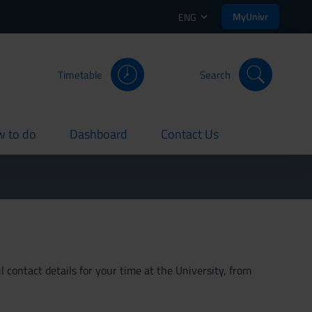
MyUnivr
ENG
Timetable
Search
 to do
Dashboard
Contact Us
rent
current
current
 contact details for your time at the University, from