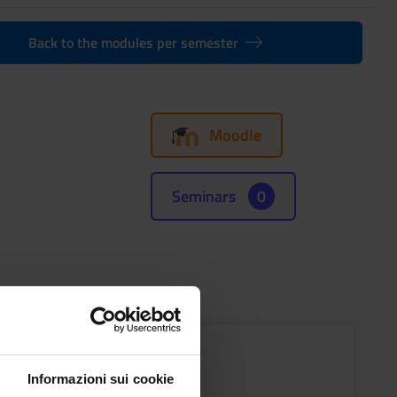
Back to the modules per semester
Moodle
Seminars
0
stics
Informazioni sui cookie
s
Period