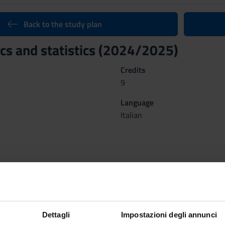
Back to the study plan
s and statistics (2024/2025)
Credits
9
Language
Italian
ganized as follows:
ics
Stati
Dettagli
Impostazioni degli annunci
Period
Credit