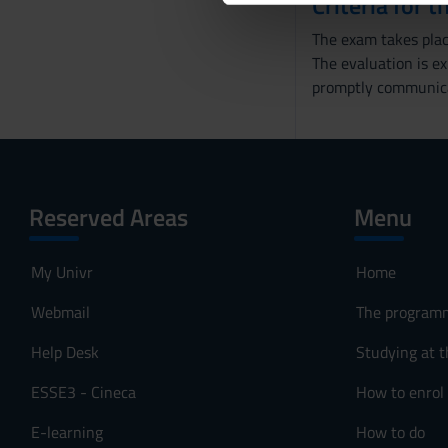
Criteria for 
di analisi dei dati web, pubbl
d
The exam takes place
che hanno raccolto dal tuo uti
e
The evaluation is e
l
promptly communic
c
o
n
s
e
Reserved Areas
Menu
n
s
o
My Univr
Home
Webmail
The program
Help Desk
Studying at t
ESSE3 - Cineca
How to enrol
E-learning
How to do