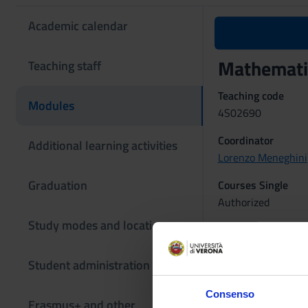
Academic calendar
Mathematic
Teaching staff
Teaching code
Modules
4S02690
Coordinator
Additional learning activities
Lorenzo Meneghini
Graduation
Courses Single
Authorized
Study modes and locations
The teaching is or
Student administration
Mathemat
Consenso
Credits
Erasmus+ and other