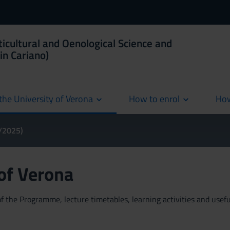
ticultural and Oenological Science and
in Cariano)
the University of Verona
How to enrol
How
cur
4/2025)
 of Verona
 the Programme, lecture timetables, learning activities and useful