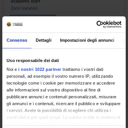
Academic staff
Zeno Varanini
Lessons timetable
Consenso
Dettagli
Impostazioni degli annunci
In
BIOCHIMICA AGRARIA
Credits
Period
Uso responsabile dei dati
6
See the unit page
Noi e
i nostri 1022 partner
trattiamo i vostri dati
personali, ad esempio il vostro numero IP, utilizzando
Academic staff
tecnologie come i cookie per memorizzare e accedere
See the unit page
alle informazioni sul vostro dispositivo al fine di
pubblicare annunci e contenuti personalizzati, misurare
Lessons timetable
gli annunci e i contenuti, ricercare il pubblico e sviluppare
i servizi. Avete la possibilità di scegliere chi utilizza i
vostri dati e per quali scopi. Le vostre scelte in materia di
Learning objectives
privacy sono applicabili solo su questa proprietà digitale