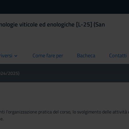
nologie viticole ed enologiche [L-25] (San
riversi
Come fare per
Bacheca
Contatti
current
current
current
2024/2025)
ti l'organizzazione pratica del corso, lo svolgimento delle attività 
e.