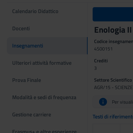
Calendario Didattico
Enologia 
Docenti
Codice insegname
Insegnamenti
4S00151
Crediti
Ulteriori attività formative
3
Prova Finale
Settore Scientifico
AGR/15 - SCIENZE
Modalità e sedi di frequenza
Per visual
Gestione carriere
Testi di riferimen
Erasmus+ e altre esperienze