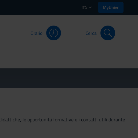
MyUnivr
ITA
Orario
Cerca
didattiche, le opportunità formative e i contatti utili durante