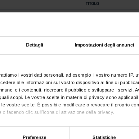
TITOLO
Cultura e tecnica Enologica. Vol. 3 Stabilizzazione Imbottiglia
Dettagli
Impostazioni degli annunci
Il sughero manuale tecnico per il corretto utilizzo dei tappi D
://www.amorimcorkitalia.com/img/Manuale_Tecnico_per_il_corret
rattiamo i vostri dati personali, ad esempio il vostro numero IP, 
dere alle informazioni sul vostro dispositivo al fine di pubblica
nunci e i contenuti, ricercare il pubblico e sviluppare i servizi. A
Impiantistica enologica. Ciclo tecnologico di vinificazione e proget
r quali scopi. Le vostre scelte in materia di privacy sono applicabi
to le vostre scelte. È possibile modificare o revocare il proprio 
 o facendo clic sull'icona di attivazione della privacy.
mo anche:
oni sulla tua posizione geografica, con un'approssimazione di qu
Preferenze
Statistiche