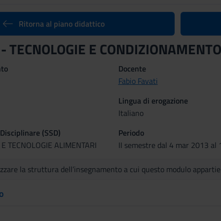
Ritorna al piano didattico
II - TECNOLOGIE E CONDIZIONAMENTO
nto
Docente
Fabio Favati
Lingua di erogazione
Italiano
 Disciplinare (SSD)
Periodo
 E TECNOLOGIE ALIMENTARI
II semestre dal 4 mar 2013 al 
izzare la struttura dell’insegnamento a cui questo modulo apparti
to