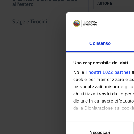
all’estero
AUTORE
Trapani N.
Stage e Tirocini
Consenso
Mazzoleni
V. (a cura
http
Uso responsabile dei dati
di)
Noi e
i nostri 1022 partner
t
cookie per memorizzare e acce
personalizzati, misurare gli an
Nardin G.,
chi utilizza i vostri dati e pe
Gaudio A.,
digitale in cui avete effettua
Antonel
dalla Dichiarazione sui cookie
G.,
Simeoni
Con il tuo consenso, vorrem
S
P.
raccogliere informazi
Necessari
e