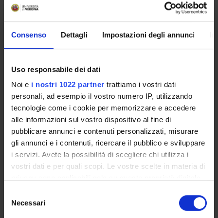
4S02690
Lorenzo Meneghini
Credits
Language
6
Italian
Consenso
Dettagli
Impostazioni degli annunci
In
Scientific Disciplinary Sector (SSD)
MAT/05 - MATHEMATICAL ANALYSIS
Uso responsabile dei dati
Period
Noi e
i nostri 1022 partner
trattiamo i vostri dati
I semestre dal Oct 1, 2015 al Jan 29, 2016.
personali, ad esempio il vostro numero IP, utilizzando
tecnologie come i cookie per memorizzare e accedere
alle informazioni sul vostro dispositivo al fine di
Seminars
0
pubblicare annunci e contenuti personalizzati, misurare
gli annunci e i contenuti, ricercare il pubblico e sviluppare
To show the organization of the course that
i servizi. Avete la possibilità di scegliere chi utilizza i
includes this module, follow this link:
Course
vostri dati e per quali scopi. Le vostre scelte in materia di
organization
privacy sono applicabili solo su questa proprietà digitale
in cui avete effettuato le vostre scelte. È possibile
S
Learning outcomes
modificare o revocare il proprio consenso in qualsiasi
Necessari
e
momento dalla Dichiarazione sui cookie o facendo clic
Provide students with the basic methodologies of calculus and
l