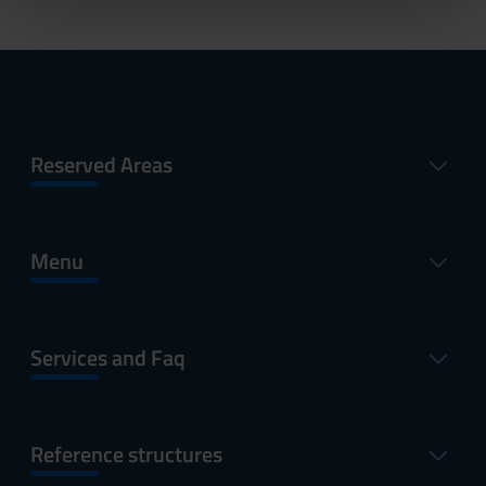
nostri partner che si occupano di analisi dei dati web,
pubblicità e social media, i quali potrebbero combinarle
con altre informazioni che hai fornito loro o che hanno
raccolto dal tuo utilizzo dei loro servizi.
Reserved Areas
Menu
Services and Faq
Reference structures