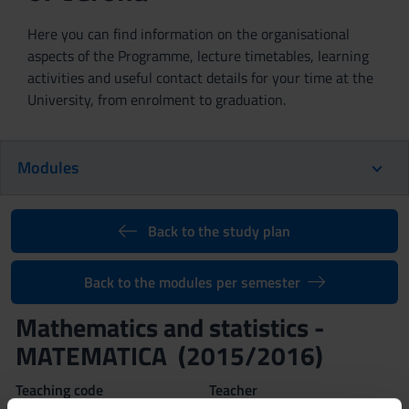
Here you can find information on the organisational
aspects of the Programme, lecture timetables, learning
activities and useful contact details for your time at the
University, from enrolment to graduation.
Modules
Back to the study plan
Back to the modules per semester
Mathematics and statistics -
MATEMATICA (2015/2016)
Teaching code
Teacher