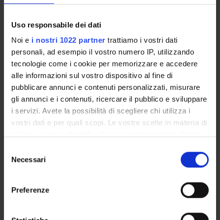
Un insegnamento a scelta tra i seguenti:
Uso responsabile dei dati
Biochemistry and physiology
6
B
AGR/13
of plant-soil interaction
Noi e
i nostri 1022 partner
trattiamo i vostri dati
personali, ad esempio il vostro numero IP, utilizzando
tecnologie come i cookie per memorizzare e accedere
Crop productivity and stress
6
B
BIO/04
alle informazioni sul vostro dispositivo al fine di
physiology
pubblicare annunci e contenuti personalizzati, misurare
gli annunci e i contenuti, ricercare il pubblico e sviluppare
Un insegnamento a scelta tra i seguenti:
i servizi. Avete la possibilità di scegliere chi utilizza i
vostri dati e per quali scopi. Le vostre scelte in materia di
Food chemistry
6
B
CHIM/10
privacy sono applicabili solo su questa proprietà digitale
in cui avete effettuato le vostre scelte. È possibile
S
Microbial biotechnologies
6
B
AGR/16
modificare o revocare il proprio consenso in qualsiasi
Necessari
e
momento dalla Dichiarazione sui cookie o facendo clic
l
sull'icona di attivazione della privacy.
2° Year activated in the A.Y. 2012/2013
e
Preferenze
z
Con il tuo consenso, vorremmo anche:
MODULES
CREDITS
TAF
SSD
i
raccogliere informazioni sulla tua posizione