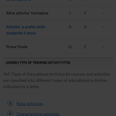
Altre attivita' formative
1
F
-
Attivita' a scelta dello
9
D
-
studente II anno
Prova finale
32
E
-
LEGEND | TYPE OF TRAINING ACTIVITY (TTA)
TAF (Type of Educational Activity) All courses and activities
are classified into different types of educational activities,
indicated by a letter.
A
Basic activities
B
Characterizing activities