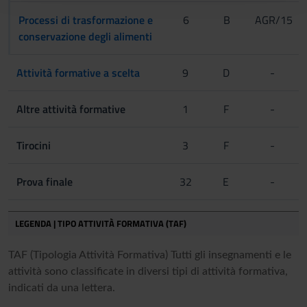
con altre informazioni che hai fornito loro o che hanno
Processi di trasformazione e
6
B
AGR/15
raccolto dal tuo utilizzo dei loro servizi.
conservazione degli alimenti
Attività formative a scelta
9
D
-
Altre attività formative
1
F
-
Tirocini
3
F
-
Prova finale
32
E
-
LEGENDA | TIPO ATTIVITÀ FORMATIVA (TAF)
TAF (Tipologia Attività Formativa) Tutti gli insegnamenti e le
attività sono classificate in diversi tipi di attività formativa,
indicati da una lettera.