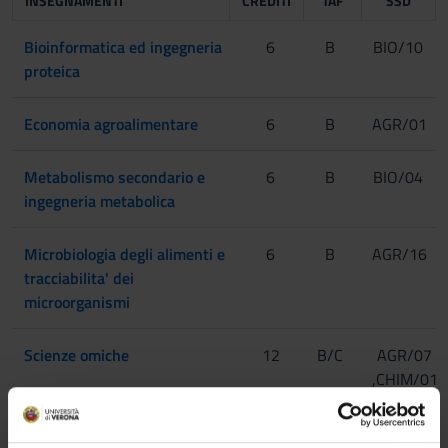
INSEGNAMENTI
CREDITI
TAF
SSD
Bioinformatica ed ingegneria
6
B
BIO/10
proteica
Economia agroalimentare
6
B
AGR/01
Metabolismo secondario e
6
B
BIO/04
ingegneria metabolica
Microbiologia degli alimenti e
6
B
AGR/16
tracciabilita' dei
microorganismi
Scienze omiche
12
B/C
AGR/07
,CHIM/01
Struttura e funzione dei
6
C
BIO/18