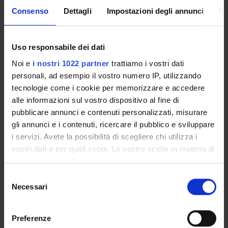
genomi
Consenso
Dettagli
Impostazioni degli annunci
In
Un insegnamento a scelta
Uso responsabile dei dati
Biochimica e fisiologia
6
B
AGR/13
Noi e
i nostri 1022 partner
trattiamo i vostri dati
dell'interazione suolo pianta
personali, ad esempio il vostro numero IP, utilizzando
tecnologie come i cookie per memorizzare e accedere
Fisiologia della produzione e
6
B
BIO/04
alle informazioni sul vostro dispositivo al fine di
dello stress
pubblicare annunci e contenuti personalizzati, misurare
gli annunci e i contenuti, ricercare il pubblico e sviluppare
Principi di tecnologie
6
B
AGR/15
i servizi. Avete la possibilità di scegliere chi utilizza i
alimentari
vostri dati e per quali scopi. Le vostre scelte in materia di
privacy sono applicabili solo su questa proprietà digitale
in cui avete effettuato le vostre scelte. È possibile
S
Un insegnamento a scelta
modificare o revocare il proprio consenso in qualsiasi
Necessari
e
momento dalla Dichiarazione sui cookie o facendo clic
l
Biotecnologie microbiche
6
B
AGR/16
sull'icona di attivazione della privacy.
e
Preferenze
z