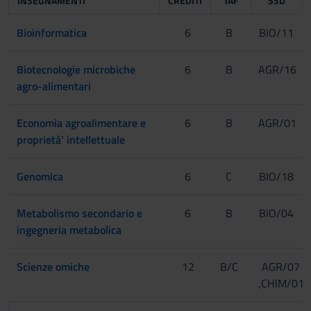
INSEGNAMENTI
CREDITI
TAF
SSD
Bioinformatica
6
B
BIO/11
Biotecnologie microbiche
6
B
AGR/16
agro-alimentari
Economia agroalimentare e
6
B
AGR/01
proprietà' intellettuale
Genomica
6
C
BIO/18
Metabolismo secondario e
6
B
BIO/04
ingegneria metabolica
Scienze omiche
12
B/C
AGR/07
,CHIM/01