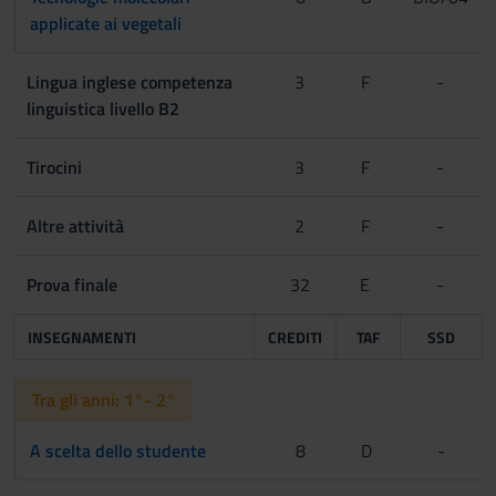
applicate ai vegetali
Lingua inglese competenza
3
F
-
linguistica livello B2
Tirocini
3
F
-
Altre attività
2
F
-
Prova finale
32
E
-
INSEGNAMENTI
CREDITI
TAF
SSD
Tra gli anni: 1°- 2°
A scelta dello studente
8
D
-