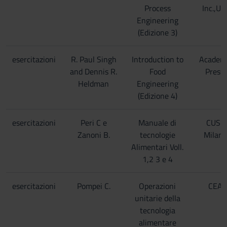
Process
Inc.,U.S
Engineering
(Edizione 3)
esercitazioni
R. Paul Singh
Introduction to
Academ
and Dennis R.
Food
Press;
Heldman
Engineering
(Edizione 4)
esercitazioni
Peri C e
Manuale di
CUSL
Zanoni B.
tecnologie
Milano
Alimentari Voll.
1,2 3 e 4
esercitazioni
Pompei C.
Operazioni
CEA
unitarie della
tecnologia
alimentare