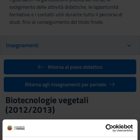
svolgimento delle attività didattiche, le opportunità
formative e i contatti utili durante tutto il percorso di
studi, fino al conseguimento del titolo finale.
Insegnamenti
Ritorna al piano didattico
Ritorna agli insegnamenti per periodo
Biotecnologie vegetali
(2012/2013)
Codice insegnamento
Crediti
4S02777
9