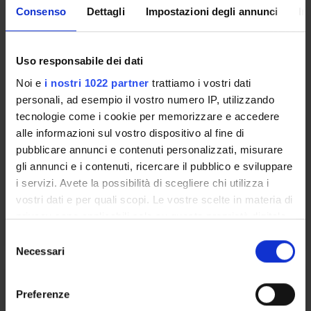
Coordinatore
Lingua di erogazione
Consenso
Dettagli
Impostazioni degli annunci
In
Antonella Furini
Italiano
Seminari
0
Uso responsabile dei dati
Noi e
i nostri 1022 partner
trattiamo i vostri dati
L'insegnamento è organizzato come segue:
personali, ad esempio il vostro numero IP, utilizzando
tecnologie come i cookie per memorizzare e accedere
BIOREATTORI VEGETALI
alle informazioni sul vostro dispositivo al fine di
pubblicare annunci e contenuti personalizzati, misurare
Crediti
Periodo
gli annunci e i contenuti, ricercare il pubblico e sviluppare
3
I semestre
i servizi. Avete la possibilità di scegliere chi utilizza i
vostri dati e per quali scopi. Le vostre scelte in materia di
Docenti
privacy sono applicabili solo su questa proprietà digitale
Mario Pezzotti
in cui avete effettuato le vostre scelte. È possibile
S
modificare o revocare il proprio consenso in qualsiasi
Necessari
e
momento dalla Dichiarazione sui cookie o facendo clic
l
BIOCOMBUSTIBILI
sull'icona di attivazione della privacy.
e
Preferenze
z