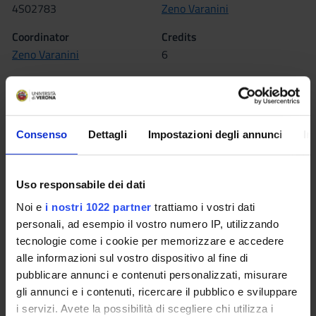
4S02783
Zeno Varanini
Coordinator
Credits
Zeno Varanini
6
Language
Italian
Scientific Disciplinary Sector (SSD)
Consenso
Dettagli
Impostazioni degli annunci
In
AGR/13 - AGRICULTURAL CHEMISTRY
Period
Uso responsabile dei dati
I semestre dal Oct 1, 2015 al Jan 29, 2016.
Noi e
i nostri 1022 partner
trattiamo i vostri dati
personali, ad esempio il vostro numero IP, utilizzando
Seminars
0
tecnologie come i cookie per memorizzare e accedere
alle informazioni sul vostro dispositivo al fine di
Learning outcomes
pubblicare annunci e contenuti personalizzati, misurare
gli annunci e i contenuti, ricercare il pubblico e sviluppare
Aim of the course is to introduce the students to the
i servizi. Avete la possibilità di scegliere chi utilizza i
knowledge of the different plant responses to modifications in