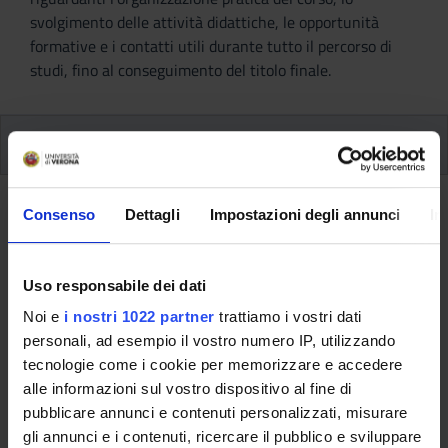
svolgimento delle attività didattiche, le opportunità
formative e i contatti utili durante tutto il percorso di
studi, fino al conseguimento del titolo finale.
Ulteriori attività formative
Ulteriori Attività formativa D e F
Consenso
Dettagli
Impostazioni degli annunci
In
A.A. 2019/2020
Uso responsabile dei dati
Noi e
i nostri 1022 partner
trattiamo i vostri dati
personali, ad esempio il vostro numero IP, utilizzando
Queste informazioni sono destinate esclusivamente
tecnologie come i cookie per memorizzare e accedere
agli studenti e alle studentesse già iscritti a questo
alle informazioni sul vostro dispositivo al fine di
corso.
pubblicare annunci e contenuti personalizzati, misurare
Se sei un nuovo studente interessato
gli annunci e i contenuti, ricercare il pubblico e sviluppare
all'immatricolazione, trovi le informazioni sul percorso