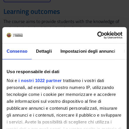
Learning outcomes
The course aims to provide students with the knowledge of
technological, physiological and molecular aspects concerning
the production of fruits of food interest. The course illustrates
the molecular mechanisms that regulate the flower/fruit
transition and the strategies for the improvement of fruit set
Consenso
Dettagli
Impostazioni degli annunci
In
and seedless fruit production as well as the physiology and
molecular control of ripening with particular regard to the
aspects that contribute to the final quality of the fruit.
Uso responsabile dei dati
Examples of successful biotechnological approaches used to
Noi e
i nostri 1022 partner
trattiamo i vostri dati
modify specific characteristics of the fruit and their impact on
personali, ad esempio il vostro numero IP, utilizzando
production, quality and post-harvest phases will be provided.
tecnologie come i cookie per memorizzare e accedere
Program
alle informazioni sul vostro dispositivo al fine di
pubblicare annunci e contenuti personalizzati, misurare
• The transition from vegetative to reproductive development.
gli annunci e i contenuti, ricercare il pubblico e sviluppare
Photosynthate partitioning during reproductive development.
i servizi. Avete la possibilità di scegliere chi utilizza i
The regulation of flowering: endogenous and exogenous
vostri dati e per quali scopi. Le vostre scelte in materia di