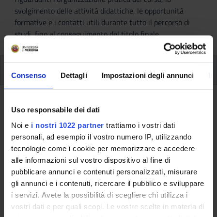
svolgimento delle attività didattiche, le opportunità
formative e i contatti utili durante tutto il percorso di
studi, fino al conseguimento del titolo finale.
Ulteriori attività formative
Consenso
Dettagli
Impostazioni degli annunci
In
Ulteriori Attività formativa D e F
Uso responsabile dei dati
Noi e
i nostri 1022 partner
trattiamo i vostri dati
A.A. 2011/2012
personali, ad esempio il vostro numero IP, utilizzando
tecnologie come i cookie per memorizzare e accedere
alle informazioni sul vostro dispositivo al fine di
Queste informazioni sono destinate esclusivamente
pubblicare annunci e contenuti personalizzati, misurare
agli studenti e alle studentesse già iscritti a questo
gli annunci e i contenuti, ricercare il pubblico e sviluppare
corso.
i servizi. Avete la possibilità di scegliere chi utilizza i
Se sei un nuovo studente interessato
vostri dati e per quali scopi. Le vostre scelte in materia di
all'immatricolazione, trovi le informazioni sul percorso