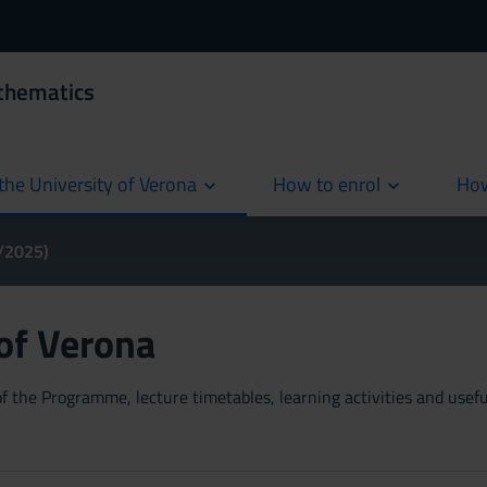
thematics
the University of Verona
How to enrol
How
cur
4/2025)
 of Verona
 the Programme, lecture timetables, learning activities and useful