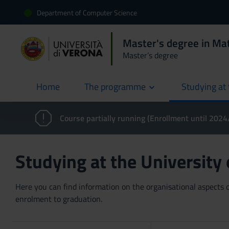
Department of Computer Science
Master's degree in Ma
Master’s degree
Home
The programme
Studying at 
current
Course partially running (Enrollment until 202
Studying at the University
Here you can find information on the organisational aspects of
enrolment to graduation.