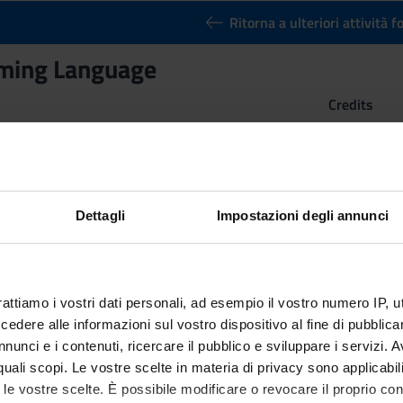
Ritorna a ulteriori attività 
ming Language
Credits
2
n by
C Programming Language
(2018/2019) - Bachelor's degree in
Dettagli
Impostazioni degli annunci
rattiamo i vostri dati personali, ad esempio il vostro numero IP, 
dere alle informazioni sul vostro dispositivo al fine di pubblica
nunci e i contenuti, ricercare il pubblico e sviluppare i servizi. A
r quali scopi. Le vostre scelte in materia di privacy sono applicabi
to le vostre scelte. È possibile modificare o revocare il proprio 