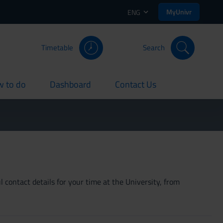
MyUnivr
ENG
Timetable
Search
 to do
Dashboard
Contact Us
rent
current
current
 contact details for your time at the University, from