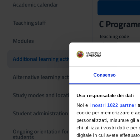
Academic calendar
C Program
Teaching staff
Teaching code
Modules
4S008339
The course is give
Additional learning activities
Consenso
Alternative learning activities
Study modes and locations
Uso responsabile dei dati
Noi e
i nostri 1022 partner
t
Student administration
cookie per memorizzare e acce
personalizzati, misurare gli an
chi utilizza i vostri dati e pe
Ongoing orientation for
digitale in cui avete effettua
students