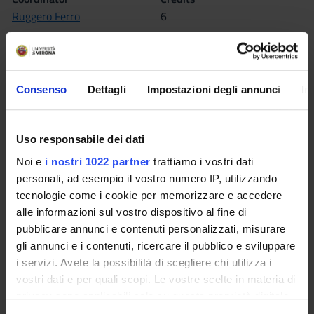
Ruggero Ferro
6
Language
Italian
Scientific Disciplinary Sector (SSD)
Consenso
Dettagli
Impostazioni degli annunci
In
MAT/01 - MATHEMATICAL LOGIC
Period
Uso responsabile dei dati
II semestre dal Mar 1, 2011 al Jun 15, 2011.
Noi e
i nostri 1022 partner
trattiamo i vostri dati
personali, ad esempio il vostro numero IP, utilizzando
Seminars
0
tecnologie come i cookie per memorizzare e accedere
alle informazioni sul vostro dispositivo al fine di
Learning outcomes
pubblicare annunci e contenuti personalizzati, misurare
gli annunci e i contenuti, ricercare il pubblico e sviluppare
The computation and the working out of the knowledge rely
i servizi. Avete la possibilità di scegliere chi utilizza i
on the distinction between syntax and semantic. The goal of
vostri dati e per quali scopi. Le vostre scelte in materia di
this course is to study the relationship between syntax and
privacy sono applicabili solo su questa proprietà digitale
semantic, by showing the potentialities and the limits of
in cui avete effettuato le vostre scelte. È possibile