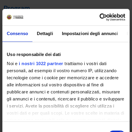
Program
Review of weak topology on Banach spaces: convex sets,
Minkowski functional, linear continuous operators, weak
topology, separation of convex sets.
Consenso
Dettagli
Impostazioni degli annunci
In
Convex functions: general properties, lower semicontinuous
convex functions, convex conjugate, subdifferential in the
Uso responsabile dei dati
sense of Convex Analysis. Introduction to Calculus of
Noi e
i nostri 1022 partner
trattiamo i vostri dati
Variations.
personali, ad esempio il vostro numero IP, utilizzando
tecnologie come i cookie per memorizzare e accedere
Generalizations of convexity: differential calculus in Hilbert
alle informazioni sul vostro dispositivo al fine di
and Banach spaces, proximal and limiting subdifferential, the
pubblicare annunci e contenuti personalizzati, misurare
density theorem, sum rule, chain rule, generalized gradient in
gli annunci e i contenuti, ricercare il pubblico e sviluppare
Banach space.
i servizi. Avete la possibilità di scegliere chi utilizza i
vostri dati e per quali scopi. Le vostre scelte in materia di
Introduction to control theory: multifunctions and trajectories
privacy sono applicabili solo su questa proprietà digitale
of differential inclusions, viability,
in cui avete effettuato le vostre scelte. È possibile
S
equilibria, invariance, stabilization, reachability, Pontryagin