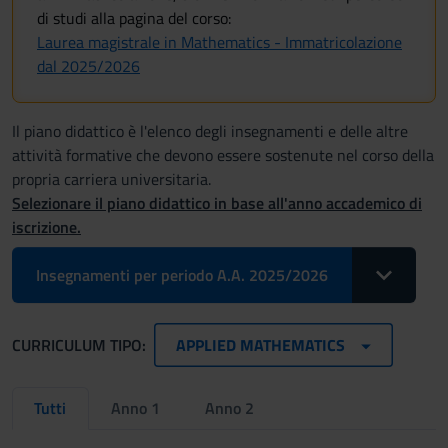
di studi alla pagina del corso:
Laurea magistrale in Mathematics - Immatricolazione
dal 2025/2026
Il piano didattico è l'elenco degli insegnamenti e delle altre
attività formative che devono essere sostenute nel corso della
propria carriera universitaria.
Selezionare il piano didattico in base all'anno accademico di
iscrizione.
Toggle Drop
Insegnamenti per periodo A.A. 2025/2026
CURRICULUM TIPO:
APPLIED MATHEMATICS
Tutti
Anno 1
Anno 2