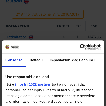
equations
2° Anno Attivato nell'A.A. 2016/2017
INSEGNAMENTI
CREDITI
TAF
SSD
Optimization
6
B
MAT/05
Prova finale
32
E
-
Consenso
Dettagli
Impostazioni degli annunci
In
INSEGNAMENTI
CREDITI
TAF
SSD
Tra gli anni: 1°- 2°
Uso responsabile dei dati
Noi e
i nostri 1022 partner
trattiamo i vostri dati
Tre insegnamenti a scelta
personali, ad esempio il vostro numero IP, utilizzando
tecnologie come i cookie per memorizzare e accedere
Advanced geometry
6
C
MAT/03
alle informazioni sul vostro dispositivo al fine di