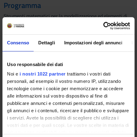
Programma
Strumenti matematici per la modellizzazione ed elementi di
ottimizzazione.
First part: "The Multi-Vehicle Traveling Purchaser Problem
Consenso
Dettagli
Impostazioni degli annunci
In
with Pairwise Incompatibility Constraints and Unitary
Demands: A Branch-and-Price Approach" by prof. Renata
Mansini (University of Brescia)
Uso responsabile dei dati
In this work, we study a supplier selection and routing
Noi e
i nostri 1022 partner
trattiamo i vostri dati
problem where a fleet of homogeneous vehicles with a
personali, ad esempio il vostro numero IP, utilizzando
predefined capacity is available for procuring different
tecnologie come i cookie per memorizzare e accedere
products from different suppliers with the aim to satisfy
alle informazioni sul vostro dispositivo al fine di
demand at the minimum traveling and purchasing cost.
pubblicare annunci e contenuti personalizzati, misurare
Decisions are further complicated by the presence of pairwise
gli annunci e i contenuti, ricercare il pubblico e sviluppare
incompatibility constraints among products, implying the
i servizi. Avete la possibilità di scegliere chi utilizza i
impossibility of loading two incompatible products on the
vostri dati e per quali scopi. Le vostre scelte in materia di
same vehicle. The problem is known as the Multi-Vehicle
privacy sono applicabili solo su questa proprietà digitale