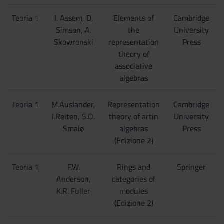
Teoria 1
I. Assem, D.
Elements of
Cambridge
Simson, A.
the
University
Skowronski
representation
Press
theory of
associative
algebras
Teoria 1
M.Auslander,
Representation
Cambridge
I.Reiten, S.O.
theory of artin
University
Smalø
algebras
Press
(Edizione 2)
Teoria 1
F.W.
Rings and
Springer
Anderson,
categories of
K.R. Fuller
modules
(Edizione 2)